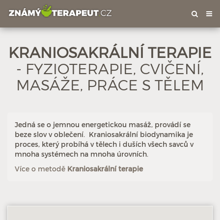
Tog
nav
KRANIOSAKRÁLNÍ TERAPIE
- FYZIOTERAPIE, CVIČENÍ,
Hodnoceno: 15×
Profil terapeuta
MASÁŽE, PRÁCE S TĚLEM
Jedná se o jemnou energetickou masáž, provádí se
beze slov v oblečení. Kraniosakrální biodynamika je
proces, který probíhá v tělech i duších všech savců v
mnoha systémech na mnoha úrovních.
Více o metodě
Kraniosakrální terapie