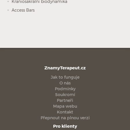
Kraniosakrální biodynamika
Access Bars
ZnamyTerapeut.cz
Jak to funguje
O nás
Podmínky
Soukromí
Partneři
Mapa webu
Kontakt
Přepnout na plnou verzi
Pro klienty