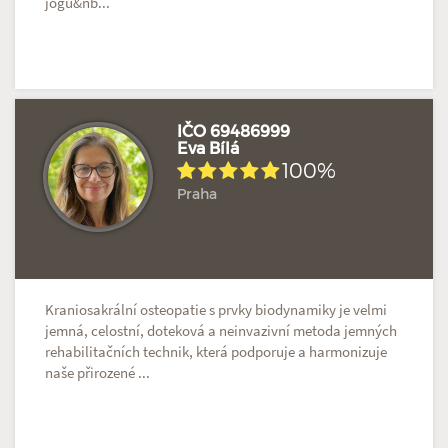
jógu&nb...
IČO 69486999
Eva Bílá
100%
Hodnoceno: 2×
Profil terapeuta
Praha
Kraniosakrální osteopatie s prvky biodynamiky je velmi
jemná, celostní, doteková a neinvazivní metoda jemných
rehabilitačních technik, která podporuje a harmonizuje
naše přirozené ...