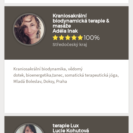
Kraniosakrální
biodynamická terapie &
masáže
Adéla Inak
100%
Středočeský kraj
Kraniosakrální biodynamika, vědomý
dotek, bioenergetika,tanec, somatická terapeutická jóga,
Mladá Boleslav, Doksy, Praha
terapie Lux
Lucie Kohutová