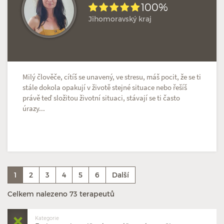
100%
Jihomoravský kraj
Milý člověče, cítíš se unavený, ve stresu, máš pocit, že se ti
stále dokola opakují v životě stejné situace nebo řešíš
právě teď složitou životní situaci, stávají se ti často
úrazy...
1
2
3
4
5
6
Další
Celkem nalezeno 73 terapeutů
Kategorie