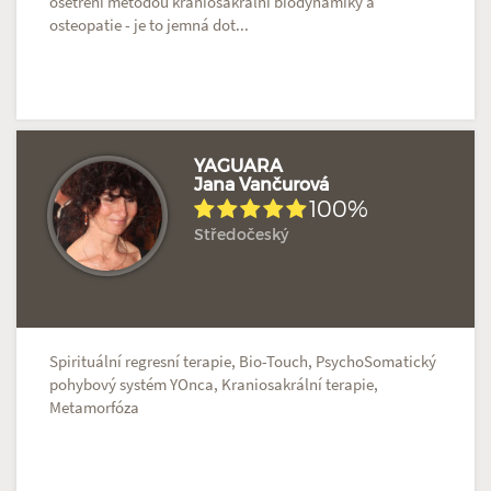
ošetření metodou kraniosakrální biodynamiky a
osteopatie - je to jemná dot...
YAGUARA
Jana Vančurová
100%
Hodnoceno: 3×
Profil terapeuta
Středočeský
Spirituální regresní terapie, Bio-Touch, PsychoSomatický
pohybový systém YOnca, Kraniosakrální terapie,
Metamorfóza