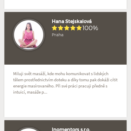
Hana Stejskalová
100%
Praha
Hodnoceno: 3×
Profil terapeuta
Miluji svět masáží, kde mohu komunikovat s lidských
tělem prostřednictvím doteku a díky tomu pak dokáži cítit
energie masírovaného. Při své práci pracuji předně s
intuicí, masáže p...
Inomentors s.r.o.