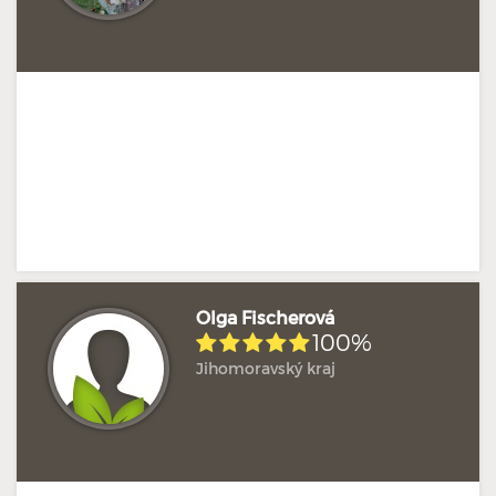
Olga Fischerová
100%
Jihomoravský kraj
Hodnoceno: 2×
Profil terapeuta