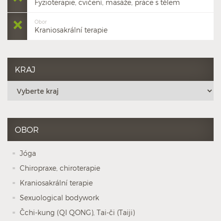
Fyzioterapie, cvičení, masáže, práce s tělem
Obor
Kraniosakrální terapie
KRAJ
OBOR
Jóga
Chiropraxe, chiroterapie
Kraniosakrální terapie
Sexuological bodywork
Čchi-kung (QI QONG), Tai-či (Taiji)