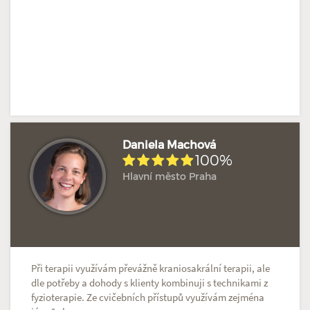
Daniela Machová
100%
Hlavní město Praha
Hodnoceno: 2×
Profil terapeuta
Při terapii využívám převážně kraniosakrální terapii, ale
dle potřeby a dohody s klienty kombinuji s technikami z
fyzioterapie. Ze cvičebních přístupů využívám zejména