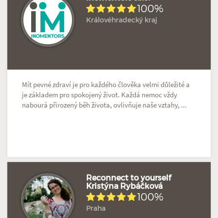
100%
Královéhradecký kraj
Hodnoceno: 2×
Profil terapeuta
Mít pevné zdraví je pro každého člověka velmi důležité a
je základem pro spokojený život. Každá nemoc vždy
nabourá přirozený běh života, ovlivňuje naše vztahy, ...
Reconnect to yourself
Kristýna Rybáčková
100%
Hodnoceno: 2×
Profil terapeuta
Praha