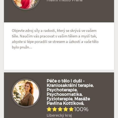
Objevte zdroj síly a radosti, který se skrývá ve vašem
těle. Naučím vás pracovat s vašim tělem a myslí tak,
abyste si lépe poradili se stresem a úzkostí a vaše tělo
bylo pružn...
Péče o tělo i duši -
Kraniosakrální terapie,
Psychoterapie,
Hodnoceno: 5×
Profil terapeuta
Psychosomatika,
Fyzioterapie, Masáže
Pavlína Kottíková,
100%
Liberecký kraj