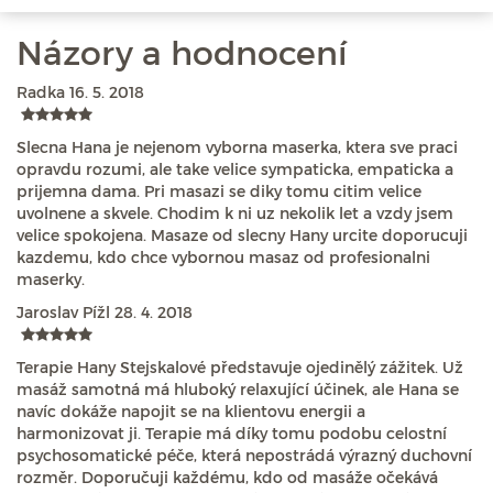
Názory a hodnocení
Radka
16. 5. 2018
Slecna Hana je nejenom vyborna maserka, ktera sve praci
opravdu rozumi, ale take velice sympaticka, empaticka a
prijemna dama. Pri masazi se diky tomu citim velice
uvolnene a skvele. Chodim k ni uz nekolik let a vzdy jsem
velice spokojena. Masaze od slecny Hany urcite doporucuji
kazdemu, kdo chce vybornou masaz od profesionalni
maserky.
Jaroslav Pížl
28. 4. 2018
Terapie Hany Stejskalové představuje ojedinělý zážitek. Už
masáž samotná má hluboký relaxující účinek, ale Hana se
navíc dokáže napojit se na klientovu energii a
harmonizovat ji. Terapie má díky tomu podobu celostní
psychosomatické péče, která nepostrádá výrazný duchovní
rozměr. Doporučuji každému, kdo od masáže očekává