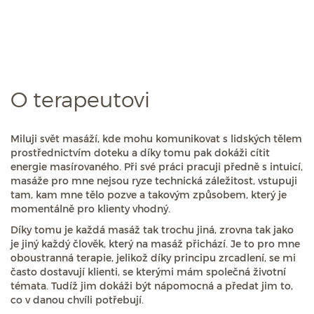
O terapeutovi
Miluji svět masáží, kde mohu komunikovat s lidských tělem
prostřednictvím doteku a díky tomu pak dokáži cítit
energie masírovaného. Při své práci pracuji předně s intuicí,
masáže pro mne nejsou ryze technická záležitost, vstupuji
tam, kam mne tělo pozve a takovým způsobem, který je
momentálně pro klienty vhodný.
Díky tomu je každá masáž tak trochu jiná, zrovna tak jako
je jiný každý člověk, který na masáž přichází. Je to pro mne
oboustranná terapie, jelikož díky principu zrcadlení, se mi
často dostavují klienti, se kterými mám společná životní
témata. Tudíž jim dokáži být nápomocná a předat jim to,
co v danou chvíli potřebují.