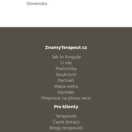
Slovensku.
ZnamyTerapeut.cz
Jak to funguje
O nás
Podmínky
Soukromí
Partneři
Mapa webu
Kontakt
Přepnout na plnou verzi
Pro klienty
Terapeuté
Časté dotazy
Blogy terapeutů