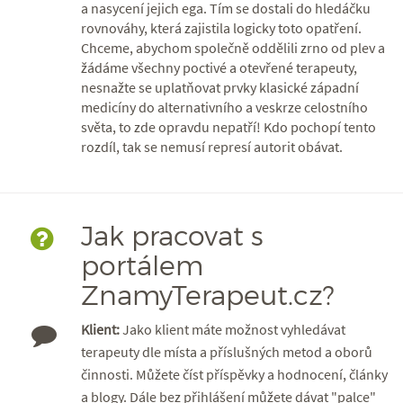
a nasycení jejich ega. Tím se dostali do hledáčku
rovnováhy, která zajistila logicky toto opatření.
Chceme, abychom společně oddělili zrno od plev a
žádáme všechny poctivé a otevřené terapeuty,
nesnažte se uplatňovat prvky klasické západní
medicíny do alternativního a veskrze celostního
světa, to zde opravdu nepatří! Kdo pochopí tento
rozdíl, tak se nemusí represí autorit obávat.
Jak pracovat s
portálem
ZnamyTerapeut.cz?
Klient:
Jako klient máte možnost vyhledávat
terapeuty dle místa a příslušných metod a oborů
činnosti. Můžete číst příspěvky a hodnocení, články
a blogy. Dále bez přihlášení můžete dávat "palce"