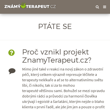
Tog
nav
PTÁTE SE
Proč vznikl projekt
ZnamyTerapeut.cz?
Mimo jiné také v reakci na nový zákon o zdravotní
péči, který celkem výrazně represuje léčitele a
terapeuty nelékaře a ať se to alternativnímu světu
líbi, či nikoliv, tak si za to mohou
terapeuté většinou sami. Bohužel se mezi opravdu
dobrými rádci a průvodci za harmonií člověka
ukrývají i egoisté a šarlatáni, kterým nejde o blaho
klienta v první řadě, ale jde jim jen a pouze o profit