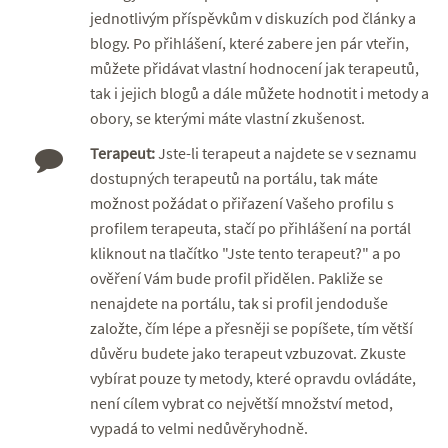
jednotlivým příspěvkům v diskuzích pod články a
blogy. Po přihlášení, které zabere jen pár vteřin,
můžete přidávat vlastní hodnocení jak terapeutů,
tak i jejich blogů a dále můžete hodnotit i metody a
obory, se kterými máte vlastní zkušenost.
Terapeut:
Jste-li terapeut a najdete se v seznamu
dostupných terapeutů na portálu, tak máte
možnost požádat o přiřazení Vašeho profilu s
profilem terapeuta, stačí po přihlášení na portál
kliknout na tlačítko "Jste tento terapeut?" a po
ověření Vám bude profil přidělen. Pakliže se
nenajdete na portálu, tak si profil jendoduše
založte, čím lépe a přesněji se popíšete, tím větší
důvěru budete jako terapeut vzbuzovat. Zkuste
vybírat pouze ty metody, které opravdu ovládáte,
není cílem vybrat co největší množství metod,
vypadá to velmi nedůvěryhodně.