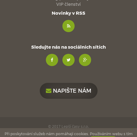
VIP členství
Novinky v RSS
Sledujte nás na sociálních sítích
NAPIŠTE NÁM
© 2017 Lepší časy s.r.o.
Při poskytování služeb nám pomáhají cookies. Používáním webu s tím
made with
by
esmedia
love