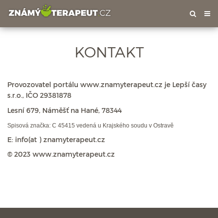
Tog
nav
KONTAKT
Provozovatel portálu www.znamyterapeut.cz je Lepší časy
s.r.o., IČO 29381878
Lesní 679, Náměšť na Hané, 78344
Spisová značka: C 45415 vedená u Krajského soudu v Ostravě
E: info(at ) znamyterapeut.cz
© 2023 www.znamyterapeut.cz