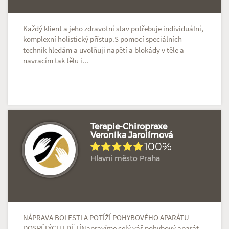
Každý klient a jeho zdravotní stav potřebuje individuální,
komplexní holistický přístup.S pomocí speciálních
technik hledám a uvolňuji napětí a blokády v těle a
navracím tak tělu i...
Terapie-Chiropraxe
Veronika Jarolímová
100%
Hodnoceno: 6×
Profil terapeuta
Hlavní město Praha
NÁPRAVA BOLESTI A POTÍŽÍ POHYBOVÉHO APARÁTU
DOSPĚLÝCH I DĚTÍNapravíme celý váš pohybový aparát -