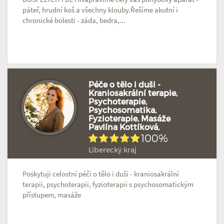
páteř, hrudní koš a všechny klouby.Řešíme akutní i
chronické bolesti - záda, bedra,...
Péče o tělo i duši -
Kraniosakrální terapie,
Psychoterapie,
Hodnoceno: 5×
Profil terapeuta
Psychosomatika,
Fyzioterapie, Masáže
Pavlína Kottíková,
100%
Liberecký kraj
Poskytuji celostní péči o tělo i duši - kraniosakrální
terapii, psychoterapii, fyzioterapii s psychosomatickým
přístupem, masáže