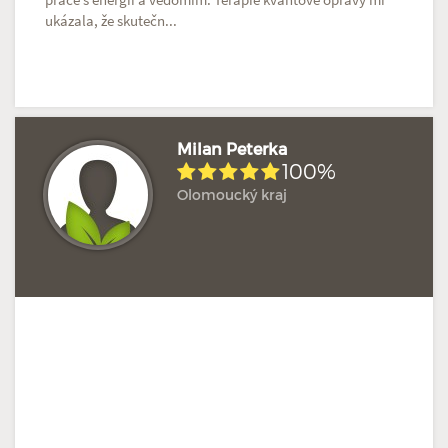
ukázala, že skutečn...
Milan Peterka
100%
Olomoucký kraj
Hodnoceno: 2×
Profil terapeuta