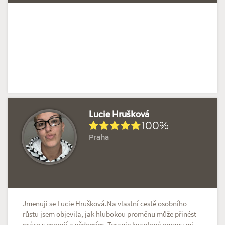
Lucie Hrušková
100%
Praha
Hodnoceno: 2×
Profil terapeuta
Jmenuji se Lucie Hrušková.Na vlastní cestě osobního
růstu jsem objevila, jak hlubokou proměnu může přinést
práce s energií a vědomím. Terapie kvantové opravy mi