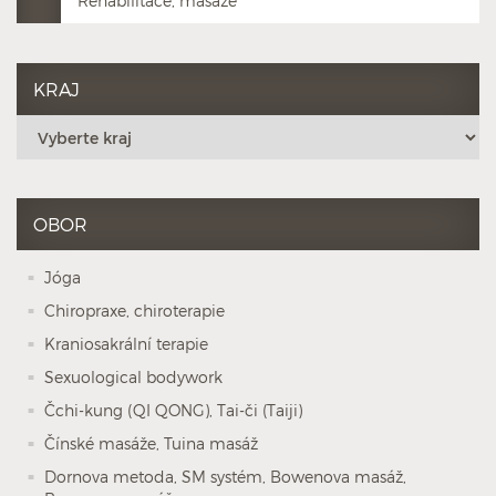
Rehabilitace, masáže
KRAJ
OBOR
Jóga
Chiropraxe, chiroterapie
Kraniosakrální terapie
Sexuological bodywork
Čchi-kung (QI QONG), Tai-či (Taiji)
Čínské masáže, Tuina masáž
Dornova metoda, SM systém, Bowenova masáž,