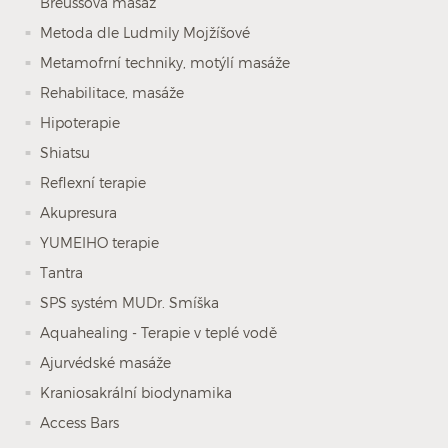
Breussova masáž
Metoda dle Ludmily Mojžíšové
Metamofrní techniky, motýlí masáže
Rehabilitace, masáže
Hipoterapie
Shiatsu
Reflexní terapie
Akupresura
YUMEIHO terapie
Tantra
SPS systém MUDr. Smíška
Aquahealing - Terapie v teplé vodě
Ajurvédské masáže
Kraniosakrální biodynamika
Access Bars