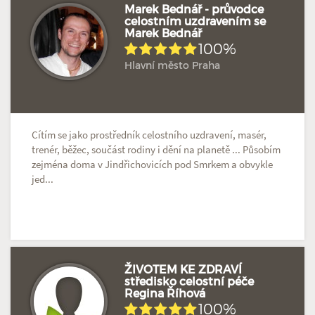
Marek Bednář - průvodce
celostním uzdravením se
Marek Bednář
Hodnoceno: 3×
Profil terapeuta
100%
Hlavní město Praha
Cítím se jako prostředník celostního uzdravení, masér,
trenér, běžec, součást rodiny i dění na planetě ... Působím
zejména doma v Jindřichovicích pod Smrkem a obvykle
jed...
ŽIVOTEM KE ZDRAVÍ
středisko celostní péče
Regina Říhová
Hodnoceno: 2×
Profil terapeuta
100%