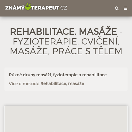
Tog
nav
Hodnoceno: 16×
Profil terapeuta
REHABILITACE, MASÁŽE
-
FYZIOTERAPIE, CVIČENÍ,
MASÁŽE, PRÁCE S TĚLEM
Různé druhy masáží, fyzioterapie a rehabilitace.
Více o metodě
Rehabilitace, masáže