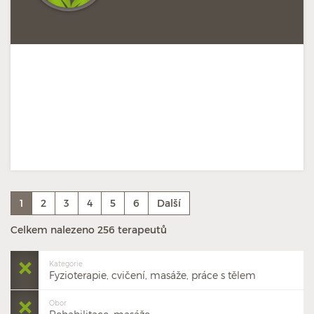
1
2
3
4
5
6
Další
Celkem nalezeno 256 terapeutů
Kategorie
Fyzioterapie, cvičení, masáže, práce s tělem
Obor