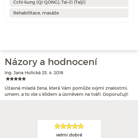
Čchi-kung (QI QONG), Tai-či (Taiji)
Rehabilitace, masáže
Názory a hodnocení
Ing. Jana Holická
25. 4. 2016
Úžasná mladá žena, která Vám pomůže svými znalostmi,
umem, a to vše s klidem a úsměvem na tváři. Doporučuji!
velmi dobré