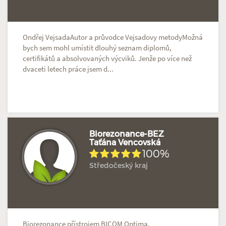
Ondřej VejsadaAutor a průvodce Vejsadovy metodyMožná
bych sem mohl umístit dlouhý seznam diplomů,
certifikátů a absolvovaných výcviků. Jenže po více než
dvaceti letech práce jsem d...
Biorezonance-BEZ
Taťána Vencovská
100%
Hodnoceno: 3×
Profil terapeuta
Středočeský kraj
Biorezonance přístrojem BICOM Optima.