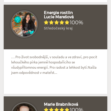
Energie rostlin
Lucie Marešová
100%
Hodnoceno: 5×
Profil terapeuta
Středočeský kraj
… Pro život svobodnější, v souladu a ve zdraví, pro pocit
lehoučkého pírka jemně hospodařícího se
všudypřítomnou energií. Pro radost a lehkost bytí.Našla
jsem odpovědnost v mateřst...
Marie Brabníková
100%