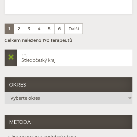
1
2
3
4
5
6
Další
Celkem nalezeno 170 terapeutů
Kraj
Středočeský kraj
OKRES
METODA
Homeopatie a podobné obory