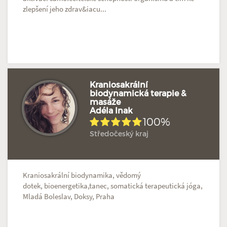
zlepšení jeho zdrav&iacu...
Kraniosakrální
biodynamická terapie &
masáže
Adéla Inak
100%
Středočeský kraj
Kraniosakrální biodynamika, vědomý
dotek, bioenergetika,tanec, somatická terapeutická jóga,
Mladá Boleslav, Doksy, Praha