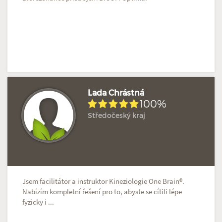
Lada Chrástná
100%
Středočeský kraj
Hodnoceno: 2×
Profil terapeuta
Jsem facilitátor a instruktor Kineziologie One Brain®.
Nabízím kompletní řešení pro to, abyste se cítili lépe
fyzicky i ...