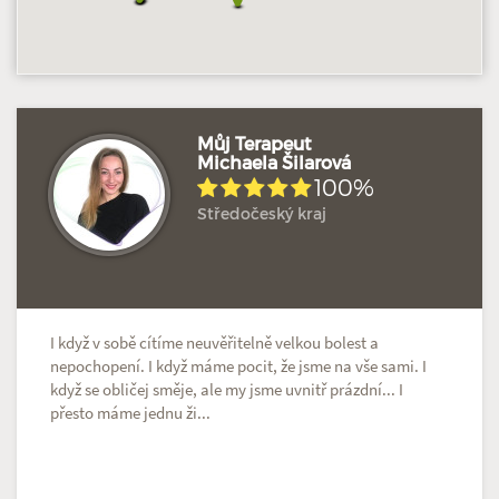
Můj Terapeut
Michaela Šilarová
100%
Hodnoceno: 8×
Profil terapeuta
Středočeský kraj
I když v sobě cítíme neuvěřitelně velkou bolest a
nepochopení. I když máme pocit, že jsme na vše sami. I
když se obličej směje, ale my jsme uvnitř prázdní... I
přesto máme jednu ži...