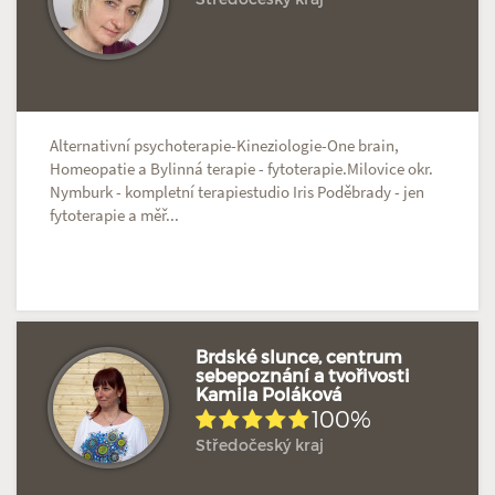
Hodnoceno: 2×
Profil terapeuta
Alternativní psychoterapie-Kineziologie-One brain,
Homeopatie a Bylinná terapie - fytoterapie.Milovice okr.
Nymburk - kompletní terapiestudio Iris Poděbrady - jen
fytoterapie a měř...
Brdské slunce, centrum
sebepoznání a tvořivosti
Kamila Poláková
Hodnoceno: 2×
Profil terapeuta
100%
Středočeský kraj