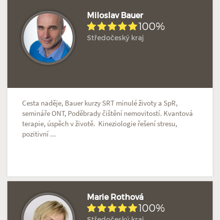
Miloslav Bauer
100%
Středočeský kraj
Hodnoceno: 2×
Profil terapeuta
Cesta naděje, Bauer kurzy SRT minulé životy a SpR,
semináře ONT, Poděbrady čištění nemovitostí. Kvantová
terapie, úspěch v životě. Kineziologie řešení stresu,
pozitivní ...
Marie Rothová
100%
Středočeský kraj