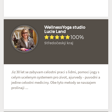
WellnessYoga studio
Lucie Land
100%
Hodnoceno: 2×
Profil terapeuta
Středočeský kraj
Jiz 30 let se zabyvam celostni praci s lidmi, pomoci jogy s
celym ucelenym systemem pro zivot, ajurvedy - puvodni a
jedine celostni mediciny. Obe tyto metody se navzajem
prolinaji ...