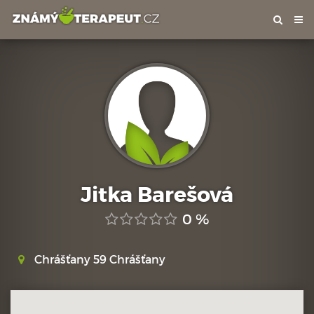
Tog
nav
Jitka Barešová
0 %
Chrášťany 59 Chrášťany