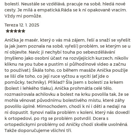
bolesti. Neustále se vzdělává, pracuje na sobě, hledá nové
cesty. Je milá a empatická.Ráda se k ní opakovaně vracím.
Vždy mi pomůže.
Tereza
12. 1. 2025
Anička je masér, který o vás má zájem, řeší a snaží se vyřešit
(a jak jsem poznala na sobě, vyřeší) problém, se kterým se u
ní objevíte. Navíc ji nechybí touha po sebevzdělávání
(myšleno jako osobní účast na rozvíjejících kurzech, nikoliv
kliknu na you tube a pustím si půlhodinové video a začnu
to používat). Škála toho, co během masáže Anička použije
se liší dle toho, co její ruce vyčtou a vycítí (ať jde o
pomůcky, techniky). Příklad? Šla jsem s bolestí za krkem
(bolest i lehkého tlaku), Anička prohmátla celé tělo,
rozmasírovala achilovku a bolest na krku povolila tak, že se
mohla věnovat původnímu bolestivého místu, které záhy
povolilo úplně. Mimochodem, chodí k ní i děti a nedají na
ni dopustit. Synovi našla problém v koleni, který nás dovedl
k ortopedovi, po rtg se problém potvrdil. Dcera s
ortopedickymi problémy od Aničky chodí skvěle uvolněná.
Takže doporučujeme všichni tři.