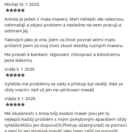
Michal
10. 1. 2025
Anicka je jeden z mala maseru, kteri nehladi, ale naleznou,
nahmataji a objevi problem a nasledne na nem pracuji a
odstraní jej.
Takových jako je ona, jsem za život poznal velmi malo,
pričemž jsem za svuj zivot zkusil desitky ruznych maseru.
Ma presah k bankam, tejpovani, chiropraxi a kdovicemu
jeste dalsimu.
Vráťa
5. 1. 2025
Vyřešila mé problémy se zády a přístup byl skvělý .Rád se
vždy vracím ,teď už jen na udržovací masáž.
Vláďa
5. 1. 2025
Mé zkušenosti s Anna tvůj osobní masér jsou jen ty
nejlepší.Každý problém s mým pohybovým aparátem vždy
vyřešila.Můžu jen doporučit.Přístup úžasný,snaží se pomoci
a není to jen strojová masáž jako jsem zažil na spoustě