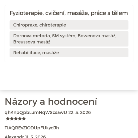
Fyzioterapie, cvičení, masáže, práce s tělem
Chiropraxe, chiroterapie
Dornova metoda, SM systém, Bowenova masáž,
Breussova masáž
Rehabilitace, masáže
Názory a hodnocení
qhKnpQpbLumNqWScsawU
22. 5. 2026
TIAQREvZiODUpFUkydJh
Alexandr
11. 5. 2026