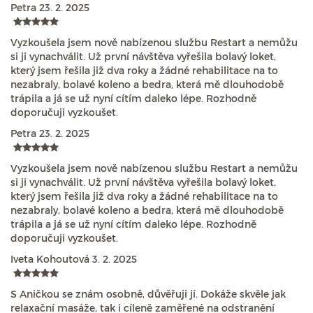
Petra
23. 2. 2025
Vyzkoušela jsem nově nabízenou službu Restart a nemůžu
si ji vynachválit. Už první návštěva vyřešila bolavý loket,
který jsem řešila již dva roky a žádné rehabilitace na to
nezabraly, bolavé koleno a bedra, která mě dlouhodobě
trápila a já se už nyní cítím daleko lépe. Rozhodně
doporučuji vyzkoušet.
Petra
23. 2. 2025
Vyzkoušela jsem nově nabízenou službu Restart a nemůžu
si ji vynachválit. Už první návštěva vyřešila bolavý loket,
který jsem řešila již dva roky a žádné rehabilitace na to
nezabraly, bolavé koleno a bedra, která mě dlouhodobě
trápila a já se už nyní cítím daleko lépe. Rozhodně
doporučuji vyzkoušet.
Iveta Kohoutová
3. 2. 2025
S Aničkou se znám osobně, důvěřuji jí. Dokáže skvěle jak
relaxační masáže, tak i cíleně zaměřené na odstranění