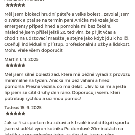
Měl jsem blokaci hrudní páteře a velké bolesti, zavolal jsem
o svátek a ptal se na termín paní Anička mě vzala jako
emergensy případ hned a pomohla mi bez čekání,
následně jsem přišel ještě 2x, teď vím, že přijít včas a
chodit na udržovací masáže je stejné jako když jdu k holiči.
Oceňuji individuální přístup, profesionální služby a lidskost.
Mohu vřele všem doporučit
Martin
1. 11. 2025
Měl jsem silné bolesti zad, které mě běžně vyřadí z provozu
minimálně na týden. Anička mi bez váhání a hned
pomohla. Přesně věděla, co má dělat. Ulevilo se mi a ještě
líp jsem se cítil druhý den ráno. Doporučuji všem, kteří
potřebují rychlou a účinnou pomoc!
Tadeáš
15. 9. 2025
Jak se říká sportem ku zdraví a k trvalé invaliditě,při sportu
jsem si udělal výron kotníku.Po domluvě 20minutách na
lehátku a provedeném tejpu za dva dny jsem o něm