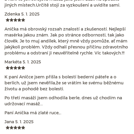
jiných místech.Určitě stojí za vyzkoušení a uvidíte sami.
Zdenka
5. 1. 2025
Anička má obrovský rozsah znalostí a zkušeností. Nejlepší
masérka jakou znám. Jak po stránce odbornosti, tak jako
člověk. Je to muj andílek, který mně vždy pomůže, ať mám
jakýkoli problém. Vždy odhalí přesnou příčinu zdravotního
problému a odstraní ji neuvěřitelně rychle. Víc takových.!!!
Markéta
5. 1. 2025
K paní Aničce jsem přišla s bolestí bederní páteře a o
berlích, už jsem nevěřila,že se vrátím ke svému běžnému
životu a pohodě bez bolesti.
Po třetí masáži jsem odhodila berle, dnes už chodím na
udržovací masáž...
Paní Anička má zlaté ruce,..
Jana
5. 1. 2025