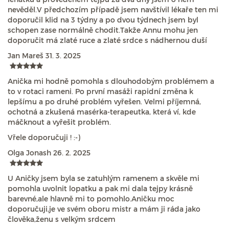
nevěděl.V předchozím případě jsem navštívil lékaře ten mi
doporučil klid na 3 týdny a po dvou týdnech jsem byl
schopen zase normálně chodit.Takže Annu mohu jen
doporučit má zlaté ruce a zlaté srdce s nádhernou duší
Jan Mareš
31. 3. 2025
Anička mi hodně pomohla s dlouhodobým problémem a
to v rotaci rameni. Po první masáži rapidní změna k
lepšímu a po druhé problém vyřešen. Velmi příjemná,
ochotná a zkušená masérka-terapeutka, která ví, kde
máčknout a vyřešit problém.
Vřele doporučuji ! :-)
Olga Jonash
26. 2. 2025
U Aničky jsem byla se zatuhlým ramenem a skvěle mi
pomohla uvolnit lopatku a pak mi dala tejpy krásně
barevné,ale hlavně mi to pomohlo.Aničku moc
doporučuji,je ve svém oboru mistr a mám ji ráda jako
člověka,ženu s velkým srdcem