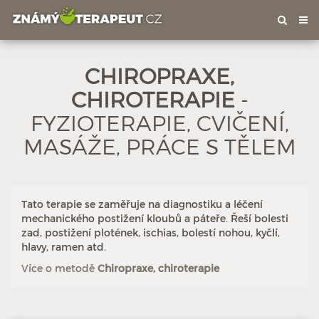
Tog
nav
CHIROPRAXE,
CHIROTERAPIE
-
FYZIOTERAPIE, CVIČENÍ,
Hodnoceno: 16×
Profil terapeuta
MASÁŽE, PRÁCE S TĚLEM
Tato terapie se zaměřuje na diagnostiku a léčení
mechanického postižení kloubů a páteře. Řeší bolesti
zad, postižení plotének, ischias, bolestí nohou, kyčlí,
hlavy, ramen atd.
Více o metodě
Chiropraxe, chiroterapie