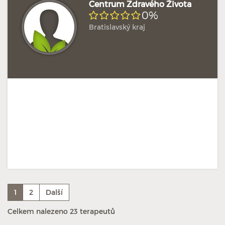
Centrum Zdravého Života
0%
Bratislavský kraj
1
2
Další
Celkem nalezeno 23 terapeutů