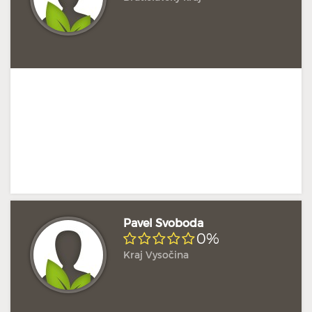
Pavel Svoboda
0%
Kraj Vysočina
Doposud žádné hodnocení
Profil terapeuta