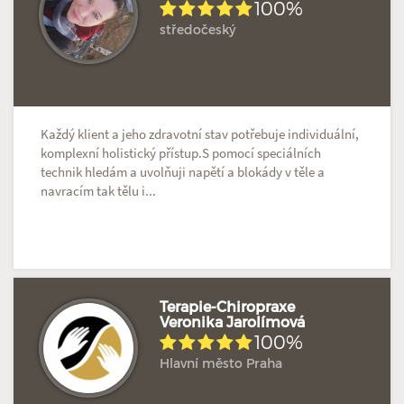
100%
Doposud žádné hodnocení
Profil terapeuta
středočeský
Každý klient a jeho zdravotní stav potřebuje individuální,
komplexní holistický přístup.S pomocí speciálních
technik hledám a uvolňuji napětí a blokády v těle a
navracím tak tělu i...
Terapie-Chiropraxe
Veronika Jarolímová
100%
Doposud žádné hodnocení
Profil terapeuta
Hlavní město Praha