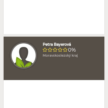
Petra Bayerová
0%
Moravskoslezský kraj
Doposud žádné hodnocení
Profil terapeuta