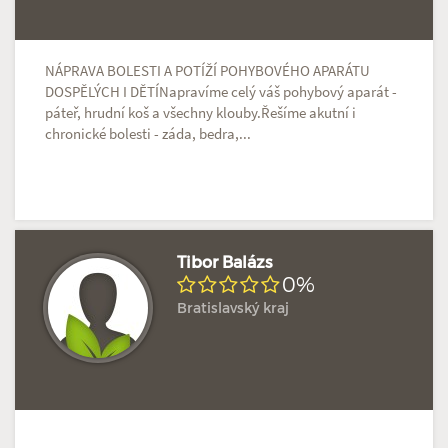
NÁPRAVA BOLESTI A POTÍŽÍ POHYBOVÉHO APARÁTU
DOSPĚLÝCH I DĚTÍNapravíme celý váš pohybový aparát -
páteř, hrudní koš a všechny klouby.Řešíme akutní i
chronické bolesti - záda, bedra,...
Tibor Balázs
0%
Bratislavský kraj
Doposud žádné hodnocení
Profil terapeuta