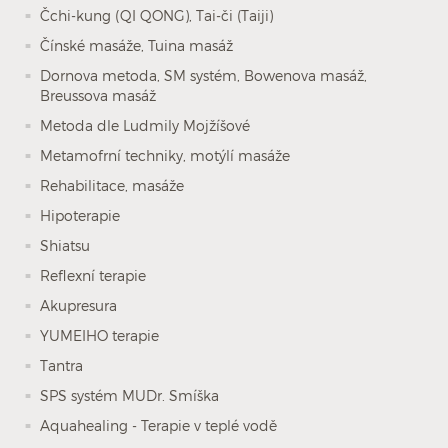
Čchi-kung (QI QONG), Tai-či (Taiji)
Čínské masáže, Tuina masáž
Dornova metoda, SM systém, Bowenova masáž,
Breussova masáž
Metoda dle Ludmily Mojžíšové
Metamofrní techniky, motýlí masáže
Rehabilitace, masáže
Hipoterapie
Shiatsu
Reflexní terapie
Akupresura
YUMEIHO terapie
Tantra
SPS systém MUDr. Smíška
Aquahealing - Terapie v teplé vodě