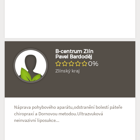
B-centrum Zlín
Pavel Bardoděj
0%
Doposud žádné hodnocení
Profil terapeuta
Zlínský kraj
Náprava pohybového aparátu,odstranění bolestí páteře
chiropraxí a Dornovou metodou.Ultrazvuková
neinvazivní liposukce...