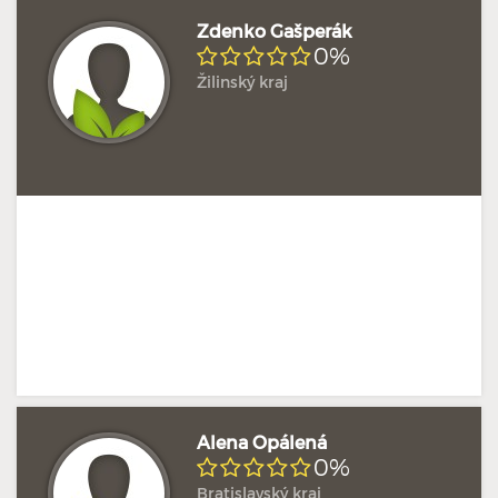
Zdenko Gašperák
0%
Žilinský kraj
Doposud žádné hodnocení
Profil terapeuta
Alena Opálená
0%
Bratislavský kraj
Doposud žádné hodnocení
Profil terapeuta