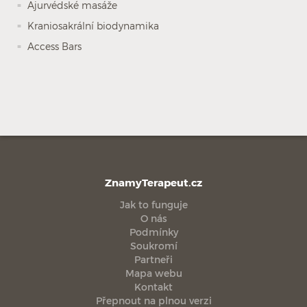
Ajurvédské masáže
Kraniosakrální biodynamika
Access Bars
ZnamyTerapeut.cz
Jak to funguje
O nás
Podmínky
Soukromí
Partneři
Mapa webu
Kontakt
Přepnout na plnou verzi