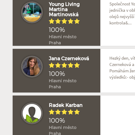
Společnost Yo
Young Living
Martina
jednička v ob
Martinovská
olejů nejvyšší
kontrola&...
100%
Hlavní město
Praha
Hezký den, ví
Jana Czerneková
Czerneková a 
Pomáhám žen
100%
výsledků:- obj
Hlavní město
Praha
Radek Karban
100%
Hlavní město
Praha