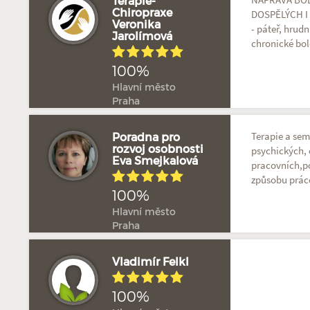
Terapie-
Chiropraxe
DOSPĚLÝCH I 
Veronika
- páteř, hrud
Jarolímová
chronické bole
100%
Hlavní město
Praha
Terapie a sem
Poradna pro
rozvoj osobnosti
psychických,
Eva Smejkalová
pracovních,po
způsobu práce
100%
Hlavní město
Praha
Vladimír Felkl
100%