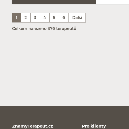
1
2
3
4
5
6
Další
Celkem nalezeno 376 terapeutů
ZnamyTerapeut.cz
Pro klienty