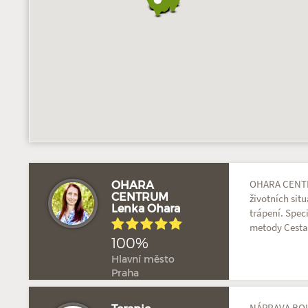
OHARA CENTR
OHARA
CENTRUM
životních sit
Lenka Ohara
trápení. Spec
metody Cesta
100%
Hlavní město
Praha
NÁPRAVA BOL