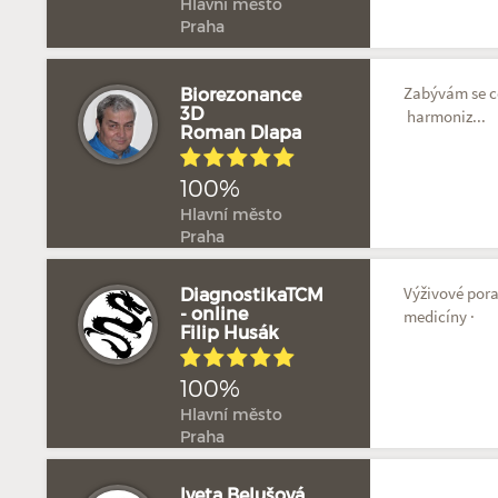
Hlavní město
Praha
Zabývám se ce
Biorezonance
3D
harmoniz...
Roman Dlapa
100%
Hlavní město
Praha
Výživové pora
DiagnostikaTCM
- online
medicíny · T
Filip Husák
100%
Hlavní město
Praha
Iveta Belušová