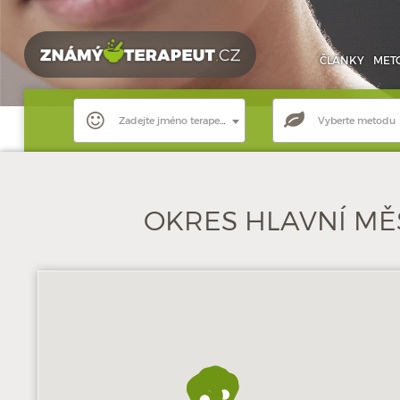
ČLÁNKY
MET
Zadejte jméno terapeuta
Vyberte metodu
OKRES HLAVNÍ M