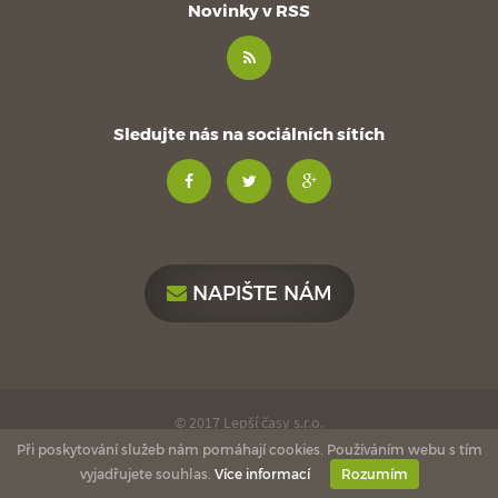
Novinky v RSS
Sledujte nás na sociálních sítích
NAPIŠTE NÁM
© 2017 Lepší časy s.r.o.
Při poskytování služeb nám pomáhají cookies. Používáním webu s tím
made with
by
esmedia
love
vyjadřujete souhlas.
Více informací
Rozumím