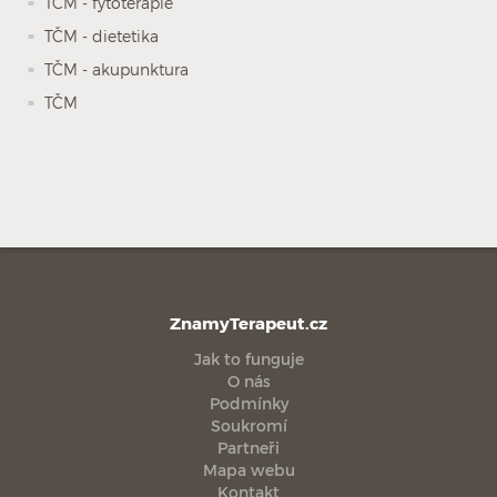
TČM - fytoterapie
TČM - dietetika
TČM - akupunktura
TČM
ZnamyTerapeut.cz
Jak to funguje
O nás
Podmínky
Soukromí
Partneři
Mapa webu
Kontakt