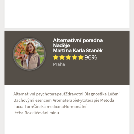
Alternativní poradna
Naděje
Martina Karla Staněk
Hodnoceno: 2×
Profil terapeuta
96%
Praha
Alternativní psychoterapeutZdravotní Diagnostika Léčení
Bachovými esencemiAromaterapieFytoterapie Metoda
Lucia TorriČínská medicínaHormonální
léčba Rozklíčování minu...