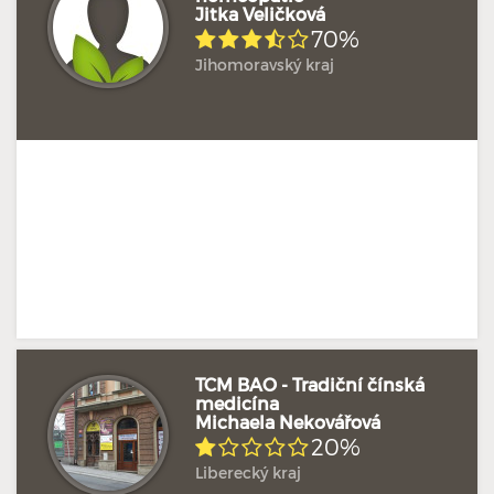
Jitka Veličková
Doposud žádné hodnocení
Profil terapeuta
70%
Jihomoravský kraj
TCM BAO - Tradiční čínská
medicína
Michaela Nekovářová
Doposud žádné hodnocení
Profil terapeuta
20%
Liberecký kraj