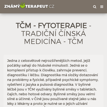
Tog
nav
TČM - FYTOTERAPIE
-
TRADIČNÍ ČÍNSKÁ
MEDICÍNA - TČM
Jedna z celosvětově nejrozšířenějších metod, jejíž
počátky sahají do hluboké minulosti. Jedná se o
Hodnoceno: 7×
Profil terapeuta
komplexní přístup k člověku, zahrnuje prevenci,
diagnostiku i léčbu. Diagnostika má složky dotazování
na problémy a fyzické, případně psychické symptomy,
vyšetření z jazyka a pulsová diagnostika. V bylinné
léčbě jsou v TČM využívány bylinné směsy v tabletách,
čajích, nebo hotové odvary. Bylinné směsy jsou velmi
silné a účinné, v Číně jsou používané stejně jako u nás
léky z lékárny a proto je nutné se o jejich užívání