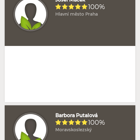
100%
Hlavní město Praha
Hodnoceno: 2×
Profil terapeuta
Barbora Putalová
100%
Moravskoslezský
Hodnoceno: 1×
Profil terapeuta