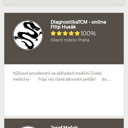
DiagnostikaTCM - online
Filip Husák
100%
Hodnoceno: 2×
Profil terapeuta
Hlavní město Praha
Výživové poradenství na základech tradiční čínské
medicíny · Trápí vás různé zdravotní potíže?· &n...
Josef Maček