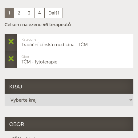
1
2
3
4
Další
Celkem nalezeno 46 terapeutů
Kategorie
Tradiční čínská medicína - TČM
Obor
TČM - fytoterapie
KRAJ
OBOR