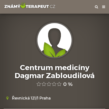
Tog
nav
Centrum medicíny
Dagmar Zabloudilová
0 %
Řevnická 121/1 Praha