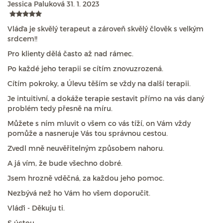
Jessica Paluková
31. 1. 2023
Vláďa je skvělý terapeut a zároveň skvělý člověk s velkým
srdcem!!
Pro klienty dělá často až nad rámec.
Po každé jeho terapii se cítím znovuzrozená.
Cítím pokroky, a Úlevu těším se vždy na další terapii.
Je intuitivní, a dokáže terapie sestavit přímo na vás daný
problém tedy přesně na míru.
Můžete s ním mluvit o všem co vás tíží, on Vám vždy
pomůže a nasneruje Vás tou správnou cestou.
Zvedl mně neuvěřitelným způsobem nahoru.
A já vím, že bude všechno dobré.
Jsem hrozně vděčná, za každou jeho pomoc.
Nezbývá než ho Vám ho všem doporučit.
Vláďi - Děkuju ti.
S úctou