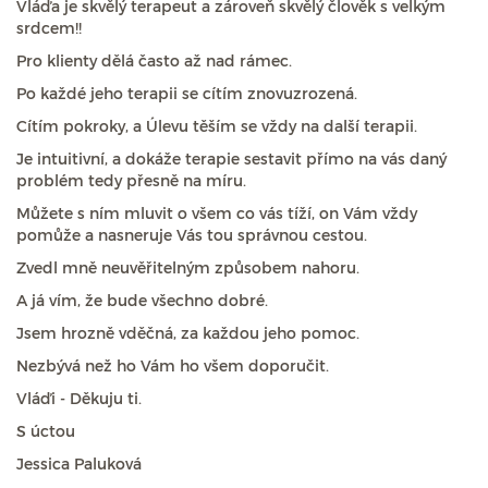
Vláďa je skvělý terapeut a zároveň skvělý člověk s velkým
srdcem!!
Pro klienty dělá často až nad rámec.
Po každé jeho terapii se cítím znovuzrozená.
Cítím pokroky, a Úlevu těším se vždy na další terapii.
Je intuitivní, a dokáže terapie sestavit přímo na vás daný
problém tedy přesně na míru.
Můžete s ním mluvit o všem co vás tíží, on Vám vždy
pomůže a nasneruje Vás tou správnou cestou.
Zvedl mně neuvěřitelným způsobem nahoru.
A já vím, že bude všechno dobré.
Jsem hrozně vděčná, za každou jeho pomoc.
Nezbývá než ho Vám ho všem doporučit.
Vláďi - Děkuju ti.
S úctou
Jessica Paluková