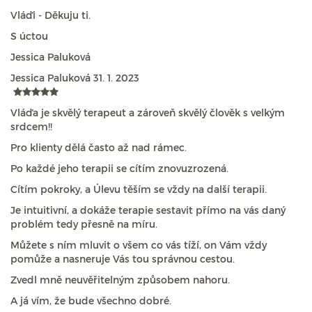
Vláďi - Děkuju ti.
S úctou
Jessica Paluková
Jessica Paluková
31. 1. 2023
Vláďa je skvělý terapeut a zároveň skvělý člověk s velkým
srdcem!!
Pro klienty dělá často až nad rámec.
Po každé jeho terapii se cítím znovuzrozená.
Cítím pokroky, a Úlevu těším se vždy na další terapii.
Je intuitivní, a dokáže terapie sestavit přímo na vás daný
problém tedy přesně na míru.
Můžete s ním mluvit o všem co vás tíží, on Vám vždy
pomůže a nasneruje Vás tou správnou cestou.
Zvedl mně neuvěřitelným způsobem nahoru.
A já vím, že bude všechno dobré.