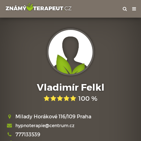
Tog
nav
Vladimír Felkl
100 %
Milady Horákové 116/109 Praha
hypnoterapie@centrum.cz
777133539