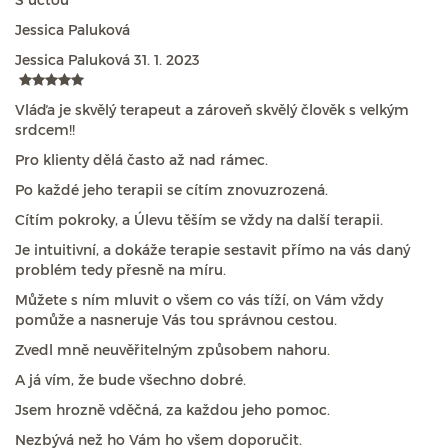
Jessica Paluková
Jessica Paluková
31. 1. 2023
Vláďa je skvělý terapeut a zároveň skvělý člověk s velkým
srdcem!!
Pro klienty dělá často až nad rámec.
Po každé jeho terapii se cítím znovuzrozená.
Cítím pokroky, a Úlevu těším se vždy na další terapii.
Je intuitivní, a dokáže terapie sestavit přímo na vás daný
problém tedy přesně na míru.
Můžete s ním mluvit o všem co vás tíží, on Vám vždy
pomůže a nasneruje Vás tou správnou cestou.
Zvedl mně neuvěřitelným způsobem nahoru.
A já vím, že bude všechno dobré.
Jsem hrozně vděčná, za každou jeho pomoc.
Nezbývá než ho Vám ho všem doporučit.