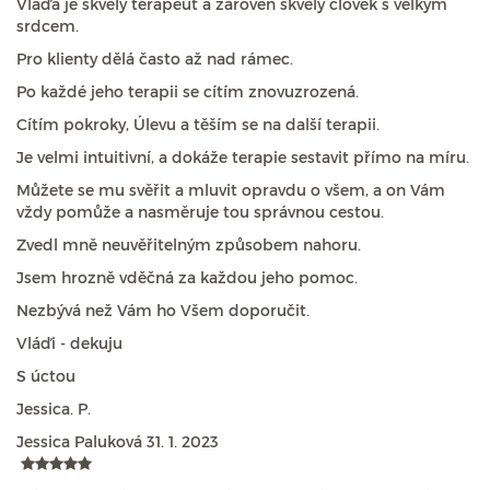
Vláďa je skvělý terapeut a zároveň skvělý člověk s velkým
srdcem.
Pro klienty dělá často až nad rámec.
Po každé jeho terapii se cítím znovuzrozená.
Cítím pokroky, Úlevu a těším se na další terapii.
Je velmi intuitivní, a dokáže terapie sestavit přímo na míru.
Můžete se mu svěřit a mluvit opravdu o všem, a on Vám
vždy pomůže a nasměruje tou správnou cestou.
Zvedl mně neuvěřitelným způsobem nahoru.
Jsem hrozně vděčná za každou jeho pomoc.
Nezbývá než Vám ho Všem doporučit.
Vláďi - dekuju
S úctou
Jessica. P.
Jessica Paluková
31. 1. 2023