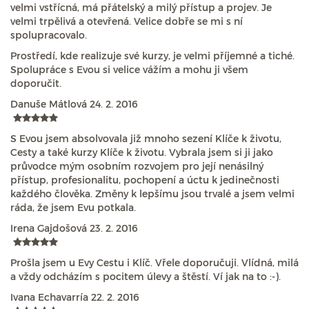
velmi vstřícná, má přátelský a milý přístup a projev. Je
velmi trpělivá a otevřená. Velice dobře se mi s ní
spolupracovalo.
Prostředí, kde realizuje své kurzy, je velmi příjemné a tiché.
Spolupráce s Evou si velice vážím a mohu ji všem
doporučit.
Danuše Mátlová
24. 2. 2016
S Evou jsem absolvovala již mnoho sezení Klíče k životu,
Cesty a také kurzy Klíče k životu. Vybrala jsem si ji jako
průvodce mým osobním rozvojem pro její nenásilný
přístup, profesionalitu, pochopení a úctu k jedinečnosti
každého člověka. Změny k lepšímu jsou trvalé a jsem velmi
ráda, že jsem Evu potkala.
Irena Gajdošová
23. 2. 2016
Prošla jsem u Evy Cestu i Klíč. Vřele doporučuji. Vlídná, milá
a vždy odcházím s pocitem úlevy a štěstí. Ví jak na to :-).
Ivana Echavarría
22. 2. 2016