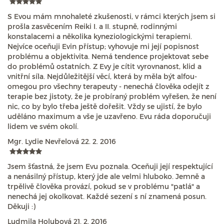
S Evou mám mnohaleté zkušenosti, v rámci kterých jsem si
prošla zasvěcením Reiki I. a II. stupně, rodinnými
konstalacemi a několika kyneziologickými terapiemi.
Nejvíce oceňuji Evin přístup; vyhovuje mi její popisnost
problému a objektivita. Nemá tendence projektovat sebe
do problémů ostatních. Z Evy je cítit vyrovnanost, klid a
vnitřní síla. Nejdůležitější věcí, která by měla být alfou-
omegou pro všechny terapeuty - nenechá člověka odejít z
terapie bez jistoty, že je probíraný problém vyřešen, že není
nic, co by bylo třeba ještě dořešit. Vždy se ujistí, že bylo
uděláno maximum a vše je uzavřeno. Evu ráda doporučuji
lidem ve svém okolí.
Mgr. Lydie Nevřelová
22. 2. 2016
Jsem šťastná, že jsem Evu poznala. Oceňuji její respektující
a nenásilný přístup, který jde ale velmi hluboko. Jemně a
trpělivě člověka provází, pokud se v problému "patlá" a
nenechá jej okolkovat. Každé sezení s ní znamená posun.
Děkuji :)
Ludmila Holubová
21. 2. 2016