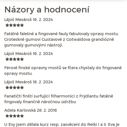
Názory a hodnocení
Lájoš Mesároš
16. 2. 2024
Fatálně falešné a fingované fauly fabulovaly opravy mostu.
Groteskně gumoví Gustavové z Gotwaldova grandiózně
gumovaly gumovými nástroji.
Lájoš Mesároš
16. 2. 2024
Férové finské opravny mostů se fčera chystaly do fingované
opravy mostu.
Lájoš Mesároš
16. 2. 2024
Fanatičtí finští surfující filharmonici z Frýdlantu fatálně
fingovaly finančně náročnou údržbu
Adela Karlovská
28. 2. 2016
U Evy jsem dělala kurz resp. zasvěcení do Reiki I a II. Eva je