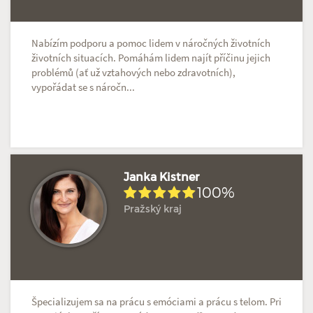
Nabízím podporu a pomoc lidem v náročných životních
životních situacích. Pomáhám lidem najít příčinu jejich
problémů (ať už vztahových nebo zdravotních),
vypořádat se s náročn...
Janka Kistner
100%
Pražský kraj
Hodnoceno: 1×
Profil terapeuta
Špecializujem sa na prácu s emóciami a prácu s telom. Pri