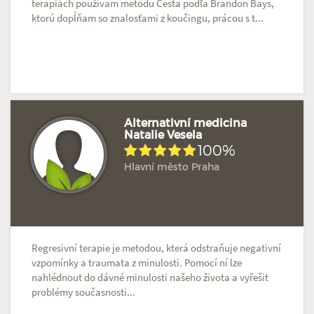
terapiách používam metódu Cesta podľa Brandon Bays,
ktorú dopĺňam so znalosťami z koučingu, prácou s t...
Alternativní medicina
Natalie Vesela
100%
Hodnoceno: 1×
Profil terapeuta
Hlavní město Praha
Regresivní terapie je metodou, která odstraňuje negativní
vzpomínky a traumata z minulosti. Pomocí ní lze
nahlédnout do dávné minulosti našeho života a vyřešit
problémy současnosti...