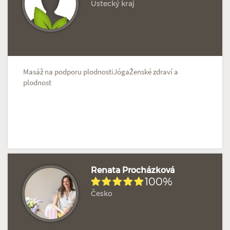
Ústecký kraj
Hodnoceno: 2×
Profil terapeuta
Masáž na podporu plodnostiJógaŽenské zdraví a
plodnost
Renata Procházková
100%
Česko
Hodnoceno: 2×
Profil terapeuta