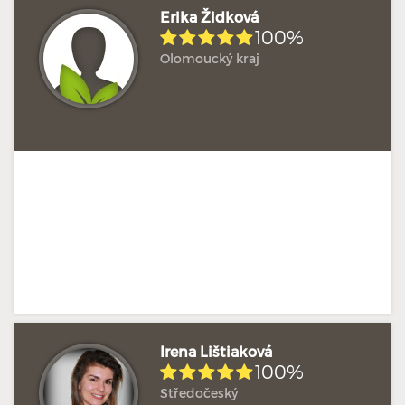
Erika Židková
100%
Olomoucký kraj
Doposud žádné hodnocení
Profil terapeuta
Irena Lištiaková
100%
Středočeský
Doposud žádné hodnocení
Profil terapeuta