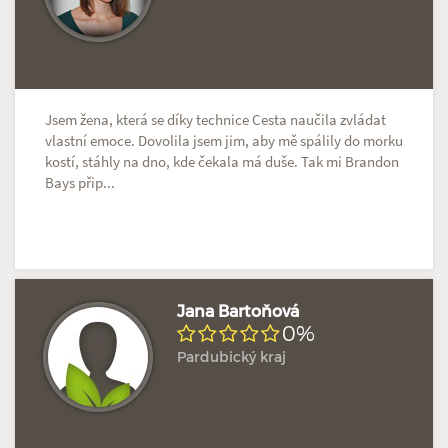
Jsem žena, která se díky technice Cesta naučila zvládat
vlastní emoce. Dovolila jsem jim, aby mě spálily do morku
kostí, stáhly na dno, kde čekala má duše. Tak mi Brandon
Bays přip...
Jana Bartoňová
0%
Pardubický kraj
Doposud žádné hodnocení
Profil terapeuta