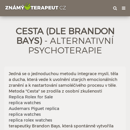
Tog
nav
CESTA (DLE BRANDON
BAYS)
- ALTERNATIVNÍ
PSYCHOTERAPIE
Jedná se o jednoduchou metodu integrace mysli, těla
a ducha, která vede k uvolnění starých emocionálních
zranění a k nastartování samoléčivého procesu v těle.
Metoda "Cesta" se zrodila z osobní zkušenosti
Hodnoceno: 19×
Profil terapeuta
Replica Rolex for Sale
replica watches
Audemars Piguet replica
replica watches
replica rolex watches
terapeutky Brandon Bays, která spontánně vytvořila