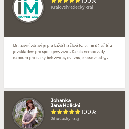
100%
Královéhradecký kraj
Hodnoceno: 3×
Profil terapeuta
Mít pevné zdraví je pro každého člověka velmi důležité a
je základem pro spokojený život. Každá nemoc vždy
nabourá přirozený běh života, ovlivňuje naše vztahy, ...
Johanka
Jana Holická
100%
Hodnoceno: 2×
Profil terapeuta
Jihočeský kraj