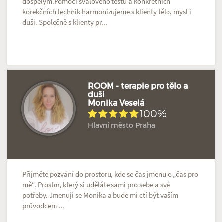
dospělým.Pomocí svalového testu a konkrétních
korekčních technik harmonizujeme s klienty tělo, mysl i
duši. Společně s klienty pr...
ROOM - terapie pro tělo a
duši
Monika Veselá
100%
Hlavní město Praha
Přijměte pozvání do prostoru, kde se čas jmenuje „čas pro
mě“. Prostor, který si uděláte sami pro sebe a své
potřeby. Jmenuji se Monika a bude mi ctí být vaším
průvodcem ...