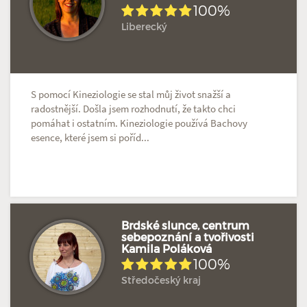
Hodnoceno: 2×
Profil terapeuta
100%
Liberecký
S pomocí Kineziologie se stal můj život snažší a
radostnější. Došla jsem rozhodnutí, že takto chci
pomáhat i ostatním. Kineziologie používá Bachovy
esence, které jsem si poříd...
Brdské slunce, centrum
sebepoznání a tvořivosti
Kamila Poláková
Hodnoceno: 2×
Profil terapeuta
100%
Středočeský kraj