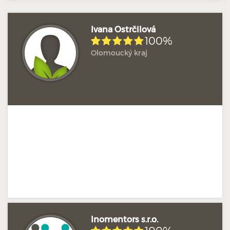
Ivana Ostrčilová
100%
Olomoucký kraj
Hodnoceno: 3×
Profil terapeuta
Inomentors s.r.o.