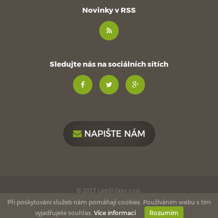
Novinky v RSS
Sledujte nás na sociálních sítích
NAPIŠTE NÁM
© 2017 Lepší časy s.r.o.
Při poskytování služeb nám pomáhají cookies. Používáním webu s tím
made with
by
esmedia
love
vyjadřujete souhlas.
Více informací
Rozumím