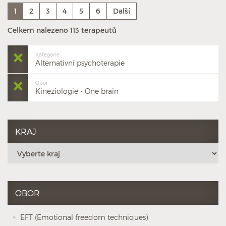
1
2
3
4
5
6
Další
Celkem nalezeno 113 terapeutů
Kategorie
Alternativní psychoterapie
Obor
Kineziologie - One brain
KRAJ
OBOR
EFT (Emotional freedom techniques)