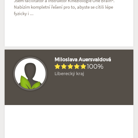
Jsem facilitátor a instruktor Kineziologie One Brain®.
Nabízím kompletní řešení pro to, abyste se cítili lépe
fyzicky i ...
Miloslava Auersvaldová
100%
Liberecký kraj
Hodnoceno: 2×
Profil terapeuta