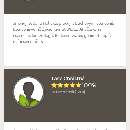
Jmenuji se Jana Holická, pracuji s Bachovými esencemi,
Esencemi volně žijících zvířat WEAE, Jihočeskými
esencemi, kineziologií, Reflexní terapií, gemmoterapií,
učím semináře.&...
Lada Chrástná
100%
Středočeský kraj
Hodnoceno: 2×
Profil terapeuta