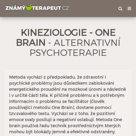
Tog
nav
KINEZIOLOGIE - ONE
BRAIN
- ALTERNATIVNÍ
PSYCHOTERAPIE
Metoda vychází z předpokladu, že zdravotní i
Hodnoceno: 4×
Profil terapeuta
psychické problémy jsou důsledkem zablokování
energetického proudění na mozkové úrovni a následně
i v určité části těla. K příčině problému a k potřebným
informacím o problému se facilitátor (člověk
používající metodu One Brain), dostane pomocí
tzv.svalového testu. Vychází se z toho, že pozitivní
emoce svaly posilují a negativní oslabují. Metoda One
brain používá řadu technik prostřednictvým kterých
mohou být blokády jemně a efektivně odstraněny.