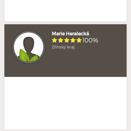
Marie Heralecká
100%
Zlínský kraj
Hodnoceno: 2×
Profil terapeuta