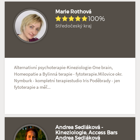
Marie Rothová
100%
Středočeský kraj
Hodnoceno: 2×
Profil terapeuta
Alternativní psychoterapie-Kineziologie-One brain,
Homeopatie a Bylinná terapie - fytoterapie.Milovice okr.
Nymburk - kompletní terapiestudio Iris Poděbrady - jen
fytoterapie a měř...
Andrea Sedláková -
Kineziologie, Access Bars
Andrea Sedláková