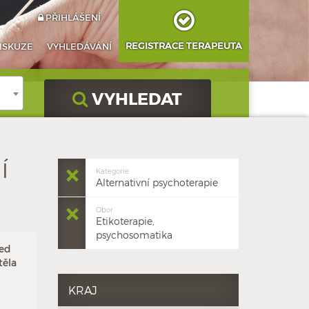
PŘIHLÁŠENÍ
REGISTRACE TERAPEUTA
ISKUZE
VYHLEDÁVÁNÍ
VYHLEDAT
Í
Kategorie
Alternativní psychoterapie
Obor
Etikoterapie,
psychosomatika
led
těla
KRAJ