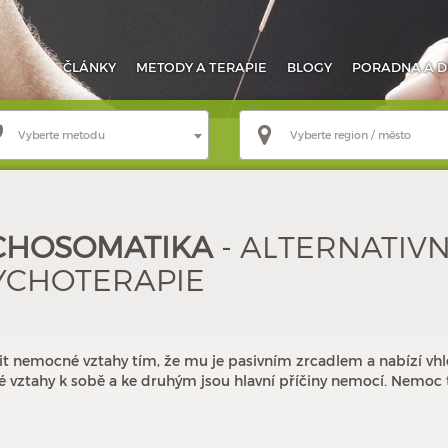
ČLÁNKY
METODY
A TERAPIE
BLOGY
PORADNA
A D
Vyberte metodu
Vyberte region / město
YCHOSOMATIKA
- ALTERNATIVN
YCHOTERAPIE
vit nemocné vztahy tím, že mu je pasivním zrcadlem a nabízí vh
é vztahy k sobě a ke druhým jsou hlavní příčiny nemocí. Nemoc 