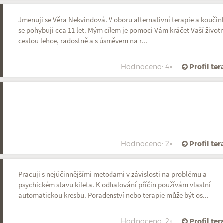
Jmenuji se Věra Nekvindová. V oboru alternativní terapie a koučin
se pohybuji cca 11 let. Mým cílem je pomoci Vám kráčet Vaší životn
cestou lehce, radostně a s úsměvem na r...
Hodnoceno: 4×
Profil te
Hodnoceno: 2×
Profil te
Pracuji s nejúčinnějšími metodami v závislosti na problému a
psychickém stavu kileta. K odhalování příčin používám vlastní
automatickou kresbu. Poradenství nebo terapie může být os...
Hodnoceno: 2×
Profil te