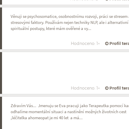
Věnuji se psychosomatice, osobnostnímu rozvoji, práci se stresem 
stresovými faktory. Používám nejen techniky NLP, ale i alternativní
spirituální postupy, které mám ověřené a vy...
Hodnoceno: 1×
Profil te
Hodnoceno: 1×
Profil te
Zdravím Vás... Jmenuju se Eva pracuji jako Terapeutka pomocí ka
odhalíme momentální situaci a nastínění možných životních cest
,léčitelka ahomeopat je mi 40 let a má...