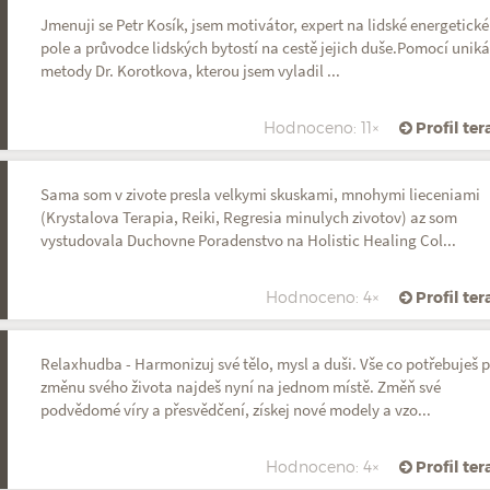
Jmenuji se Petr Kosík, jsem motivátor, expert na lidské energetické
pole a průvodce lidských bytostí na cestě jejich duše.Pomocí uniká
metody Dr. Korotkova, kterou jsem vyladil ...
Hodnoceno: 11×
Profil te
Sama som v zivote presla velkymi skuskami, mnohymi lieceniami
(Krystalova Terapia, Reiki, Regresia minulych zivotov) az som
vystudovala Duchovne Poradenstvo na Holistic Healing Col...
Hodnoceno: 4×
Profil te
Relaxhudba - Harmonizuj své tělo, mysl a duši. Vše co potřebuješ 
změnu svého života najdeš nyní na jednom místě. Změň své
podvědomé víry a přesvědčení, získej nové modely a vzo...
Hodnoceno: 4×
Profil te