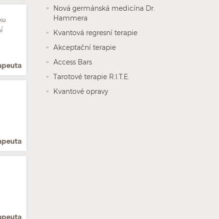
Nová germánská medicína Dr.
Hammera
ku
í
Kvantová regresní terapie
Akceptační terapie
Access Bars
rapeuta
Tarotové terapie R.I.T.E.
Kvantové opravy
rapeuta
rapeuta