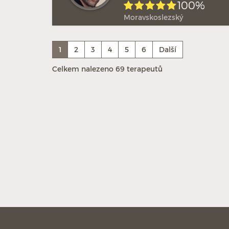
100%
Moravskoslezský
1
2
3
4
5
6
Další
Celkem nalezeno 69 terapeutů