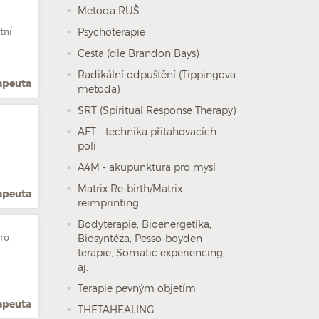
Metoda RUŠ
tní
Psychoterapie
Cesta (dle Brandon Bays)
Radikální odpuštění (Tippingova
rapeuta
metoda)
SRT (Spiritual Response Therapy)
AFT - technika přitahovacích
polí
A4M - akupunktura pro mysl
Matrix Re-birth/Matrix
rapeuta
reimprinting
Bodyterapie, Bioenergetika,
pro
Biosyntéza, Pesso-boyden
terapie, Somatic experiencing,
aj.
Terapie pevným objetím
rapeuta
THETAHEALING