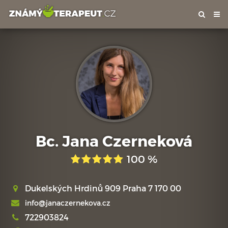
Tog
nav
Bc. Jana Czerneková
100 %
Dukelských Hrdinů 909 Praha 7 170 00
info@janaczernekova.cz
722903824