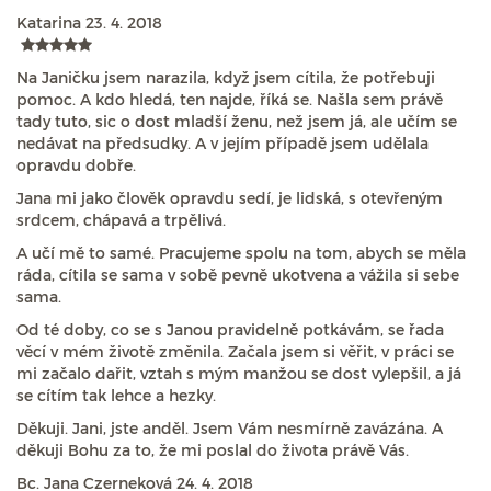
Katarina
23. 4. 2018
Na Janičku jsem narazila, když jsem cítila, že potřebuji
pomoc. A kdo hledá, ten najde, říká se. Našla sem právě
tady tuto, sic o dost mladší ženu, než jsem já, ale učím se
nedávat na předsudky. A v jejím případě jsem udělala
opravdu dobře.
Jana mi jako člověk opravdu sedí, je lidská, s otevřeným
srdcem, chápavá a trpělivá.
A učí mě to samé. Pracujeme spolu na tom, abych se měla
ráda, cítila se sama v sobě pevně ukotvena a vážila si sebe
sama.
Od té doby, co se s Janou pravidelně potkávám, se řada
věcí v mém životě změnila. Začala jsem si věřit, v práci se
mi začalo dařit, vztah s mým manžou se dost vylepšil, a já
se cítím tak lehce a hezky.
Děkuji. Jani, jste anděl. Jsem Vám nesmírně zavázána. A
děkuji Bohu za to, že mi poslal do života právě Vás.
Bc. Jana Czerneková
24. 4. 2018