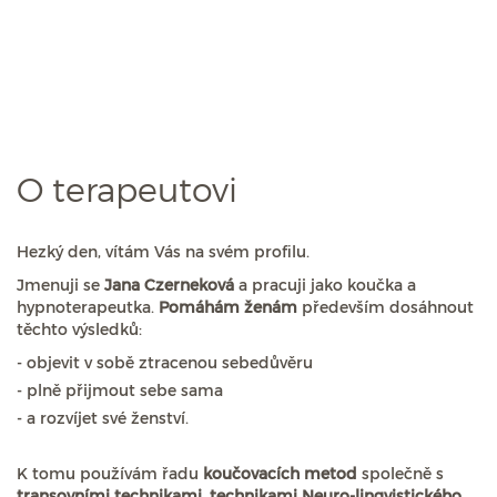
O terapeutovi
Hezký den, vítám Vás na svém profilu.
Jmenuji se
Jana Czerneková
a pracuji jako koučka a
hypnoterapeutka.
Pomáhám ženám
především dosáhnout
těchto výsledků:
- objevit v sobě ztracenou sebedůvěru
- plně přijmout sebe sama
- a rozvíjet své ženství.
K tomu používám řadu
koučovacích metod
společně s
transovními technikami, technikami Neuro-lingvistického