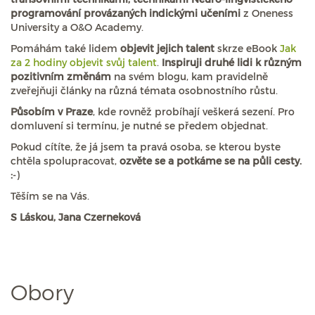
programování provázaných indickými učeními
z Oneness
University a O&O Academy.
Pomáhám také lidem
objevit jejich talent
skrze eBook
Jak
za 2 hodiny objevit svůj talent
.
Inspiruji druhé lidi k různým
pozitivním změnám
na svém blogu, kam pravidelně
zveřejňuji články na různá témata osobnostního růstu.
Působím v Praze
, kde rovněž probíhají veškerá sezení. Pro
domluvení si termínu, je nutné se předem objednat.
Pokud cítíte, že já jsem ta pravá osoba, se kterou byste
chtěla spolupracovat,
ozvěte se a potkáme se na půli cesty.
:
-)
Těším se na Vás.
S Láskou, Jana Czerneková
Obory