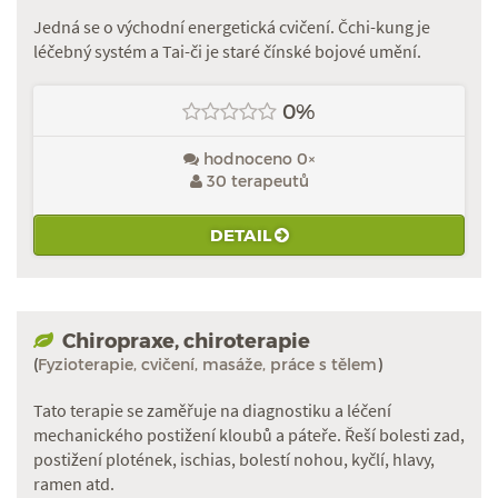
Jedná se o východní energetická cvičení. Čchi-kung je
léčebný systém a Tai-či je staré čínské bojové umění.
0%
hodnoceno 0×
30 terapeutů
DETAIL
Chiropraxe, chiroterapie
(
Fyzioterapie, cvičení, masáže, práce s tělem
)
Tato terapie se zaměřuje na diagnostiku a léčení
mechanického postižení kloubů a páteře. Řeší bolesti zad,
postižení plotének, ischias, bolestí nohou, kyčlí, hlavy,
ramen atd.