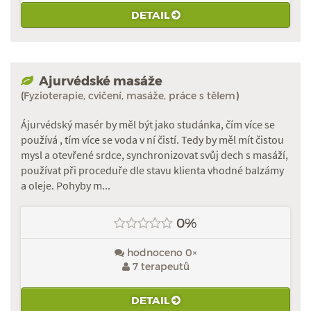
DETAIL
Ajurvédské masáže
(
Fyzioterapie, cvičení, masáže, práce s tělem
)
Ájurvédský masér by měl být jako studánka, čím více se
používá , tím více se voda v ní čistí. Tedy by měl mít čistou
mysl a otevřené srdce, synchronizovat svůj dech s masáží,
používat při proceduře dle stavu klienta vhodné balzámy
a oleje. Pohyby m...
0%
hodnoceno 0×
7 terapeutů
DETAIL