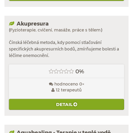
Akupresura
(
Fyzioterapie, cvičení, masáže, práce s tělem
)
Čínská léčebná metoda, kdy pomocí stlačování
specifických akupresurních bodů, zmírňujeme bolesti a
léčíme onemocnění.
0%
hodnoceno 0×
12 terapeutů
DETAIL
Aquahealing - Terapie v teplé vodě