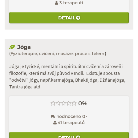
3 terapeuti
DETAIL
Jóga
(
Fyzioterapie, cvičení, masáže, práce s tělem
)
Jóga je fyzické, mentální a spirituální cvičení a zároveň i
filozofie, která má svůj původ v Indii. Existuje spousta
"odvětví" jógy, např.karmajóga, Bhaktijóga, Džňánajóga,
Tantra jóga atd.
0%
hodnoceno 0×
41 terapeutů
DETAIL