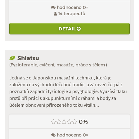
hodnoceno 0×
14 terapeutů
DETAIL
Shiatsu
(
Fyzioterapie, cvičení, masáže, práce s tělem
)
Jedná se o Japonskou masážní techniku, která je
založena na východní léčebné tradici a zároveň čerpá z
poznatků západní fyziologie a psyghologie. Využívá tlaku
prstů při práci s akupunkturními dráhami a body za
účelem obnovení přirozeného toku vítáln...
0%
hodnoceno 0×