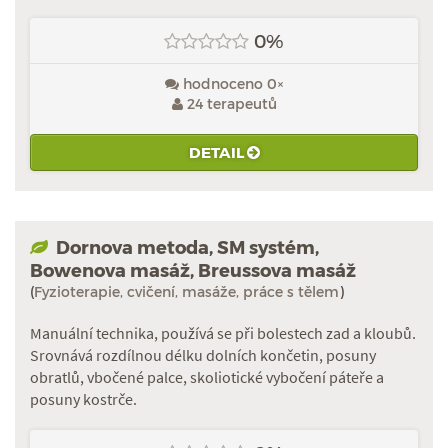
0%
hodnoceno 0×
24 terapeutů
DETAIL
Dornova metoda, SM systém,
Bowenova masáž, Breussova masáž
(
Fyzioterapie, cvičení, masáže, práce s tělem
)
Manuální technika, používá se při bolestech zad a kloubů.
Srovnává rozdílnou délku dolních končetin, posuny
obratlů, vbočené palce, skoliotické vybočení páteře a
posuny kostrče.