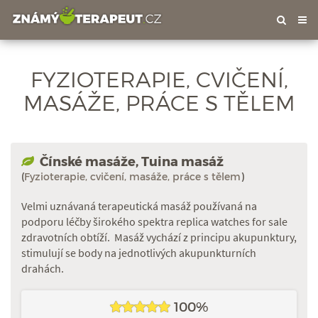
Tog
nav
FYZIOTERAPIE, CVIČENÍ,
MASÁŽE, PRÁCE S TĚLEM
Čínské masáže, Tuina masáž
(
Fyzioterapie, cvičení, masáže, práce s tělem
)
Velmi uznávaná terapeutická masáž používaná na
podporu léčby širokého spektra replica watches for sale
zdravotních obtíží. Masáž vychází z principu akupunktury,
stimulují se body na jednotlivých akupunkturních
drahách.
100%