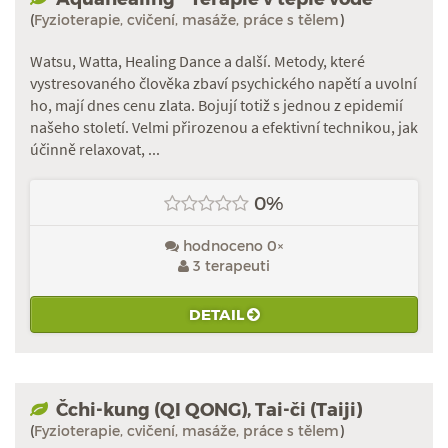
(
Fyzioterapie, cvičení, masáže, práce s tělem
)
Watsu, Watta, Healing Dance a další. Metody, které
vystresovaného člověka zbaví psychického napětí a uvolní
ho, mají dnes cenu zlata. Bojují totiž s jednou z epidemií
našeho století. Velmi přirozenou a efektivní technikou, jak
účinně relaxovat, ...
0%
hodnoceno 0×
3 terapeuti
DETAIL
Čchi-kung (QI QONG), Tai-či (Taiji)
(
Fyzioterapie, cvičení, masáže, práce s tělem
)