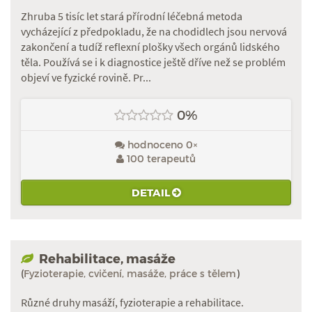
Zhruba 5 tisíc let stará přírodní léčebná metoda
vycházející z předpokladu, že na chodidlech jsou nervová
zakončení a tudíž reflexní plošky všech orgánů lidského
těla. Používá se i k diagnostice ještě dříve než se problém
objeví ve fyzické rovině. Pr...
0%
hodnoceno 0×
100 terapeutů
DETAIL
Rehabilitace, masáže
(
Fyzioterapie, cvičení, masáže, práce s tělem
)
Různé druhy masáží, fyzioterapie a rehabilitace.