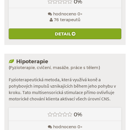
0%
hodnoceno 0×
76 terapeutů
DETAIL
Hipoterapie
(
Fyzioterapie, cvičení, masáže, práce s tělem
)
Fyzioterapeutická metoda, která využívá koně a
pohybových impulsů vznikajících během jeho pohybu v
kroku. Tato multisensorická stimulace přímo ovlivňuje
motorické chování klienta aktivací všech úrovní CNS.
0%
hodnoceno 0×