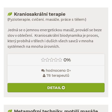
Kraniosakrální terapie
(
Fyzioterapie, cvičení, masáže, práce s tělem
)
Jedná se o jemnou energetickou masáž, provádí se beze
slov v oblečení. Kraniosakrální biodynamika je proces,
který probíhá v tělech i duších všech savců v mnoha
systémech na mnoha úrovních.
0%
hodnoceno 0×
78 terapeutů
DETAIL
Metamofrní techniky, motýlí masáže