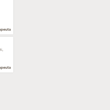
rapeuta
ti,
rapeuta