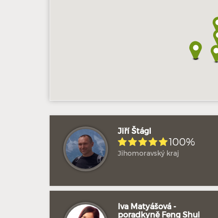
Jiří Štágl
100%
Jihomoravský kraj
Iva Matyášová -
poradkyně Feng Shui