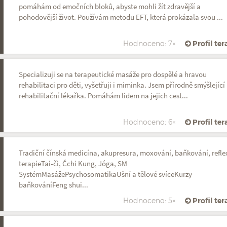
pomáhám od emočních bloků, abyste mohli žít zdravější a
pohodovější život. Používám metodu EFT, která prokázala svou ...
Hodnoceno: 7×
Profil te
Specializuji se na terapeutické masáže pro dospělé a hravou
rehabilitaci pro děti, vyšetřuji i miminka. Jsem přírodně smýšlející
rehabilitační lékařka. Pomáhám lidem na jejich cest...
Hodnoceno: 6×
Profil te
Tradiční čínská medicína, akupresura, moxování, baňkování, refle
terapieTai-či, Čchi Kung, Jóga, SM
SystémMasážePsychosomatikaUšní a tělové svíceKurzy
baňkováníFeng shui...
Hodnoceno: 5×
Profil te