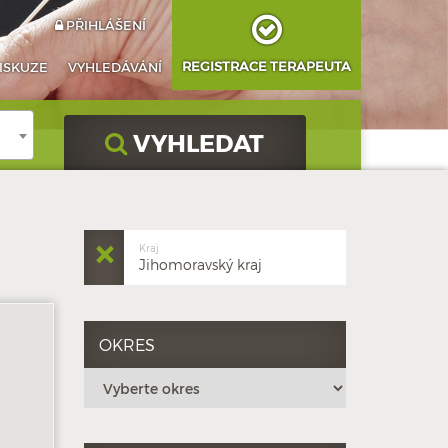
PŘIHLÁŠENÍ
REGISTRACE TERAPEUTA
ISKUZE
VYHLEDÁVÁNÍ
VYHLEDAT
Kraj
Jihomoravský kraj
OKRES