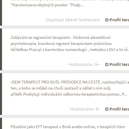
*Harmonizace obytných prostor *Podp...
Doposud žádné hodnocení
Profil te
Zabývám se regresními terapiemi - hlubinná abreaktivní
psychoterapie, kvantová regresní terapieJsem pránickou
léčitelkou Pracuji s karmickou numerologií , metodou LSVJ a to vš.
Hodnoceno: 14×
Profil te
JSEM TERAPEUT PRO DUŠI, PRŮVODCE NA CESTĚ, naslouchající 
ten, u koho se můžeš na chvíli zastavit a sdílet s ním svůj
příběh.Poskytuji individuální odbornou terapeutickou pomoc, P...
Hodnoceno: 9×
Profil te
Působím jako EFT terapeut v Brně anebo online, v terapiích Vám