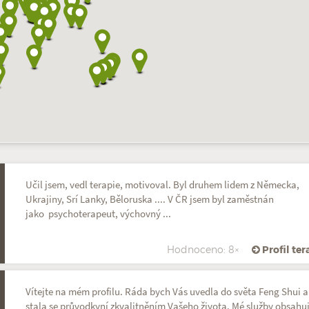
Učil jsem, vedl terapie, motivoval. Byl druhem lidem z Německa,
Ukrajiny, Srí Lanky, Běloruska .... V ČR jsem byl zaměstnán
jako psychoterapeut, výchovný ...
Hodnoceno: 8×
Profil te
Vítejte na mém profilu. Ráda bych Vás uvedla do světa Feng Shui a
stala se průvodkyní zkvalitněním Vašeho života. Mé služby obsahuj