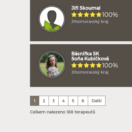
Jiří Skoumal
100%
Jihomoravský kraj
Básnířka SK
Soňa Kubíčková
100%
Jihomoravský kraj
1
2
3
4
5
6
Další
Celkem nalezeno 188 terapeutů