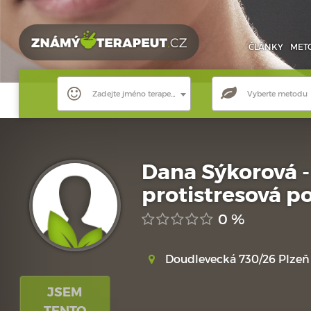
ČLÁNKY
MET
Zadejte jméno terapeuta
Vyberte metodu
Dana Sýkorová -
protistresová p
0 %
Doudlevecká 730/26 Plzeň
JSEM
TENTO