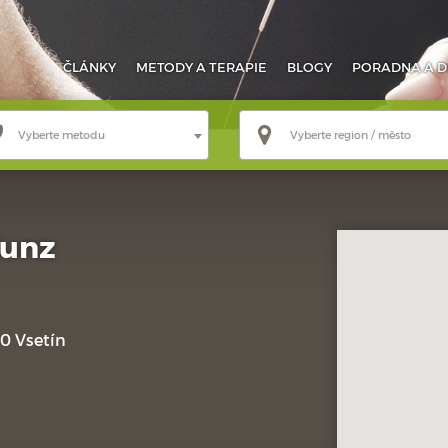
ČLÁNKY
METODY
A TERAPIE
BLOGY
PORADNA
A D
Vyberte metodu
Vyberte region / město
Kunz
0 Vsetín