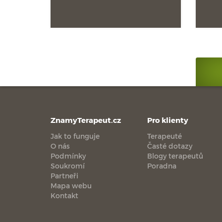
ZnamyTerapeut.cz
Pro klienty
Jak to funguje
Terapeuté
O nás
Časté dotazy
Podmínky
Blogy terapeutů
Soukromí
Poradna
Partneři
Mapa webu
Kontakt