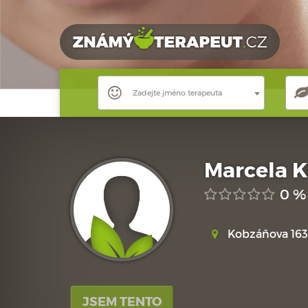
Zadejte jméno terapeuta
Marcela 
0 %
Kobzáňova 163
JSEM TENTO