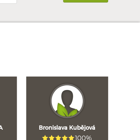
A
Bronislava Kubějová
100%