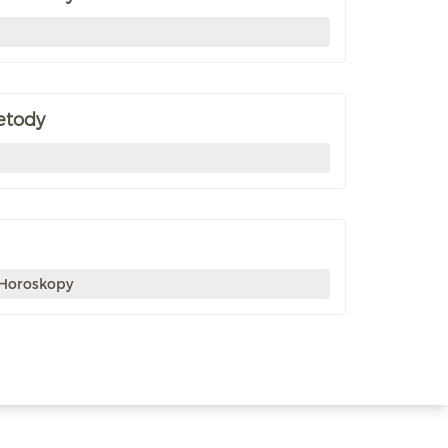
etody
 Horoskopy