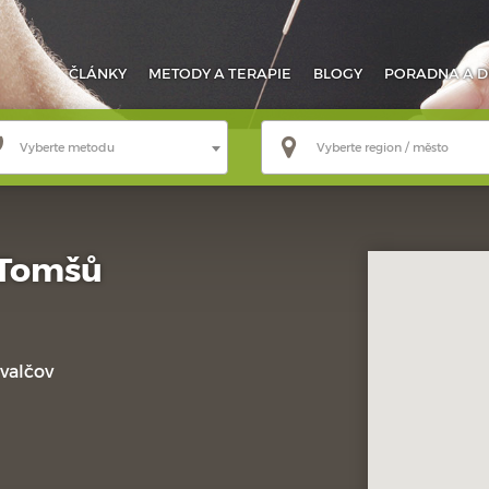
ČLÁNKY
METODY
A TERAPIE
BLOGY
PORADNA
A D
Vyberte metodu
Vyberte region / město
Tomšů
valčov