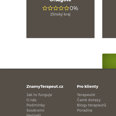
0%
Zlínský kraj
ZnamyTerapeut.cz
Pro klienty
Jak to funguje
Terapeuté
O nás
Časté dotazy
Podmínky
Blogy terapeutů
Soukromí
Poradna
Partneři