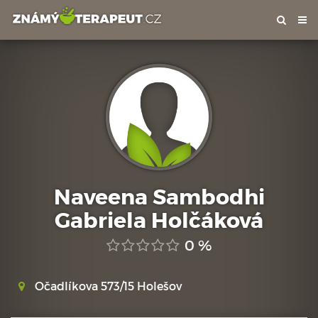
Tog
nav
Naveena Sambodhi
Gabriela Holčáková
0 %
Očadlíkova 573/15 Holešov