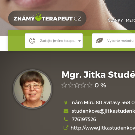
ČLÁNKY
MET
Zadejte jméno terapeuta
Vyberte metodu
Mgr. Jitka Stud
0 %
nám.Míru 80 Svitavy 568 0
studenkova@jitkastudenk
776197526
http://www.jitkastudenkov