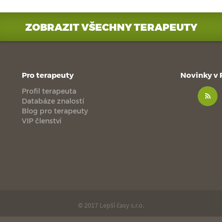
ZOBRAZIT VŠECHNY TERAPEUTY
Pro terapeuty
Novinky v
Profil terapeuta
Databáze znalostí
Blog pro terapeuty
VIP členství
© 2017 Lepší časy s.r.o.
made with
by
esmedia
love