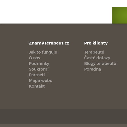
ZnamyTerapeut.cz
Pro klienty
Jak to funguje
Terapeuté
O nás
Časté dotazy
Podmínky
Blogy terapeutů
Soukromí
Poradna
Partneři
Mapa webu
Kontakt