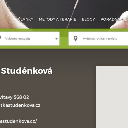
ČLÁNKY
METODY
A TERAPIE
BLOGY
PORADNA
A D
Vyberte metodu
Vyberte region / město
a Studénková
itavy 568 02
tkastudenkova.cz
kastudenkova.cz/