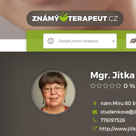
Zadejte jméno terapeuta
Mgr. Jitk
0 %
nám.Míru 80 Sv
studenkova@ji
776197526
http://www.jit