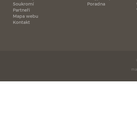
Soukromí
Poradna
Partneři
Mapa webu
Kontakt
ma