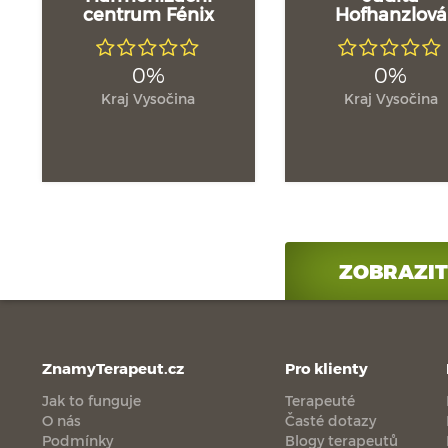
centrum Fénix
Hofhanzlová
0%
0%
Kraj Vysočina
Kraj Vysočina
ZOBRAZIT
ZnamyTerapeut.cz
Pro klienty
Jak to funguje
Terapeuté
O nás
Časté dotazy
Podmínky
Blogy terapeutů