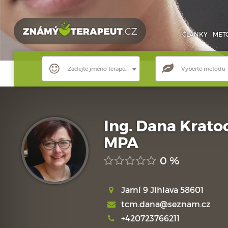
ČLÁNKY
MET
Zadejte jméno terapeuta
Vyberte metodu
Ing. Dana Krato
MPA
0 %
Jarní 9 Jihlava 58601
tcm.dana@seznam.cz
+420723766211