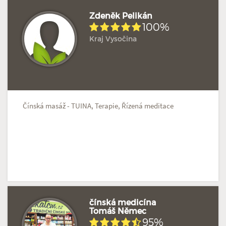
Zdeněk Pelikán
100%
Kraj Vysočina
Doposud žádné hodnocení
Profil terapeuta
Čínská masáž - TUINA, Terapie, Řízená meditace
čínská medicína
Tomáš Němec
95%