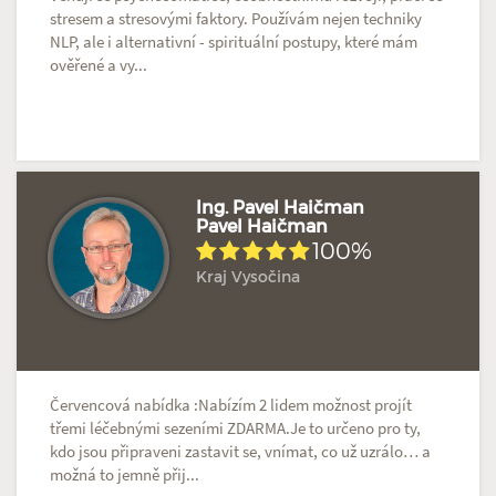
stresem a stresovými faktory. Používám nejen techniky
NLP, ale i alternativní - spirituální postupy, které mám
ověřené a vy...
Ing. Pavel Haičman
Pavel Haičman
100%
Hodnoceno: 1×
Profil terapeuta
Kraj Vysočina
Červencová nabídka :Nabízím 2 lidem možnost projít
třemi léčebnými sezeními ZDARMA.Je to určeno pro ty,
kdo jsou připraveni zastavit se, vnímat, co už uzrálo… a
možná to jemně přij...