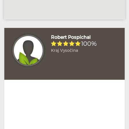
Robert Pospíchal
100%
Kraj Vysočina
Hodnoceno: 2×
Profil terapeuta