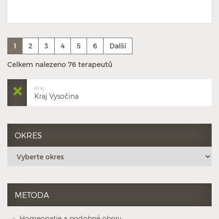
1
2
3
4
5
6
Další
Celkem nalezeno 76 terapeutů
Kraj
Kraj Vysočina
OKRES
METODA
Homeopatie a podobné obory