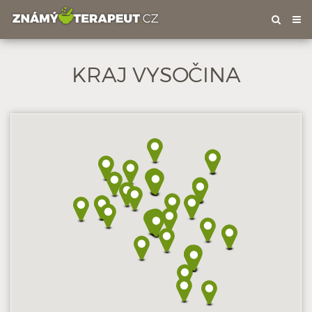
Tog
nav
KRAJ VYSOČINA
Hodnoceno: 2×
Profil terapeuta