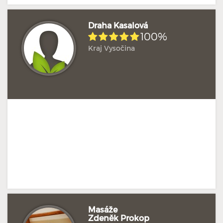
Draha Kasalová
100%
Kraj Vysočina
Hodnoceno: 1×
Profil terapeuta
Masáže
Zdeněk Prokop