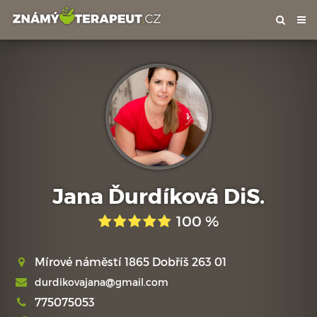
Tog
nav
Jana Ďurdíková DiS.
100 %
Mírové náměstí 1865 Dobříš 263 01
durdikovajana@gmail.com
775075053