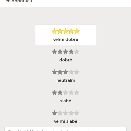
jen doporučit.
velmi dobré
dobré
neutrální
slabé
velmi slabé