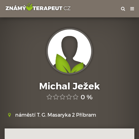
Tog
nav
Michal Ježek
0 %
náměstí T. G. Masaryka 2 Příbram