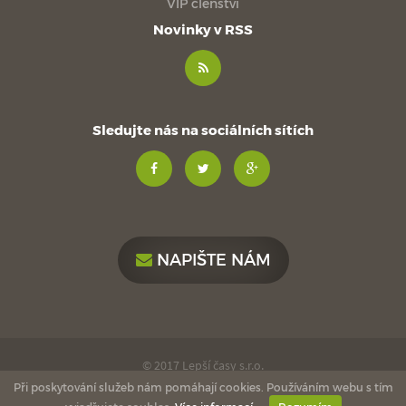
VIP členství
Novinky v RSS
Sledujte nás na sociálních sítích
NAPIŠTE NÁM
© 2017 Lepší časy s.r.o.
Při poskytování služeb nám pomáhají cookies. Používáním webu s tím
made with
by
esmedia
love