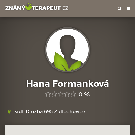
Tog
nav
Hana Formanková
0 %
sídl. Družba 695 Židlochovice