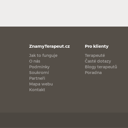
ZnamyTerapeut.cz
Pro klienty
Jak to funguje
Terapeuté
O nás
Časté dotazy
Podmínky
Blogy terapeutů
Soukromí
Poradna
Partneři
Mapa webu
Kontakt