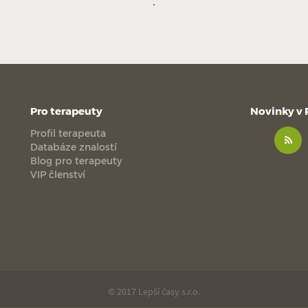
Pro terapeuty
Novinky v
Profil terapeuta
Databáze znalostí
Blog pro terapeuty
VIP členství
© 2017 Lepší časy s.r.o.