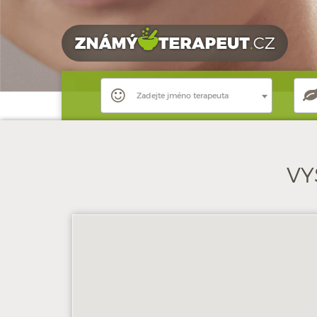
Zadejte jméno terapeuta
VY