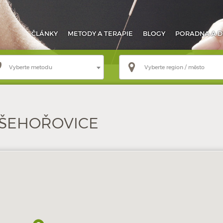
ČLÁNKY
METODY
A TERAPIE
BLOGY
PORADNA
A D
Vyberte metodu
Vyberte region / město
ŠEHOŘOVICE