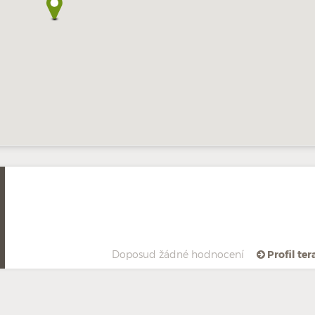
Doposud žádné hodnocení
Profil te