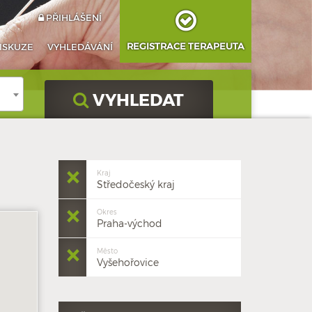
PŘIHLÁŠENÍ
REGISTRACE TERAPEUTA
ISKUZE
VYHLEDÁVÁNÍ
VYHLEDAT
Kraj
Středočeský kraj
Okres
Praha-východ
Město
Vyšehořovice