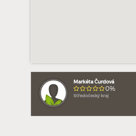
Markéta Čurdová
0%
Středočeský kraj