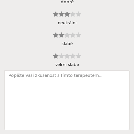
dobré
neutrální
slabé
velmi slabé