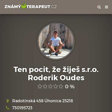
Tog
nav
Ten pocit, že žiješ s.r.o.
Roderik Oudes
0 %
Radotínská 458 Úhonice 25218
730195723