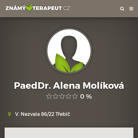
Tog
nav
PaedDr. Alena Molíková
0 %
V. Nezvala 86/22 Třebíč