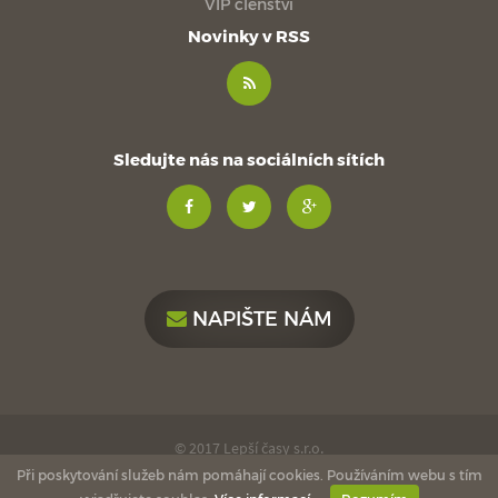
VIP členství
Novinky v RSS
Sledujte nás na sociálních sítích
NAPIŠTE NÁM
© 2017 Lepší časy s.r.o.
Při poskytování služeb nám pomáhají cookies. Používáním webu s tím
made with
by
esmedia
love