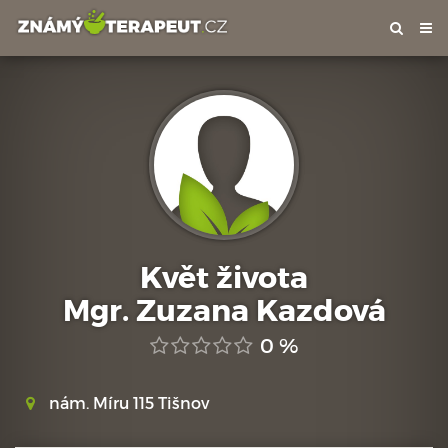
Tog
nav
Květ života
Mgr. Zuzana Kazdová
0 %
nám. Míru 115 Tišnov