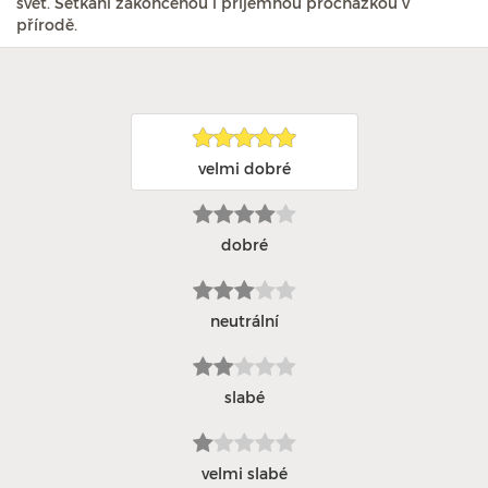
svět. Setkání zakončenou i příjemnou procházkou v
přírodě.
velmi dobré
dobré
neutrální
slabé
velmi slabé