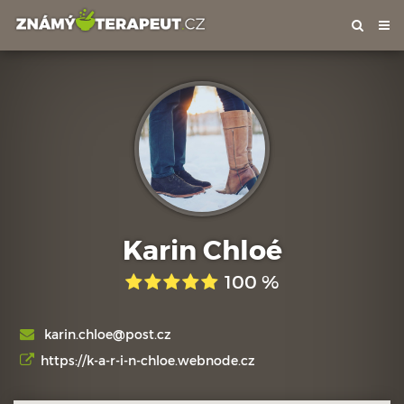
Tog
nav
Karin Chloé
100 %
karin.chloe@post.cz
https://k-a-r-i-n-chloe.webnode.cz