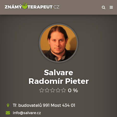
Tog
nav
Salvare
Radomír Pieter
0 %
Tř. budovatelů 991 Most 434 01
info@salvare.cz