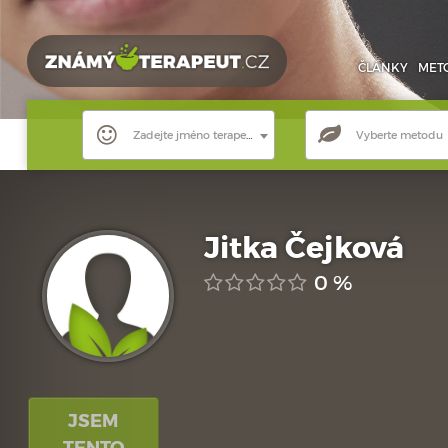
ČLÁNKY
MET
Zadejte jméno terapeuta
Vyberte metodu
Jitka Čejková
0 %
JSEM
TENTO