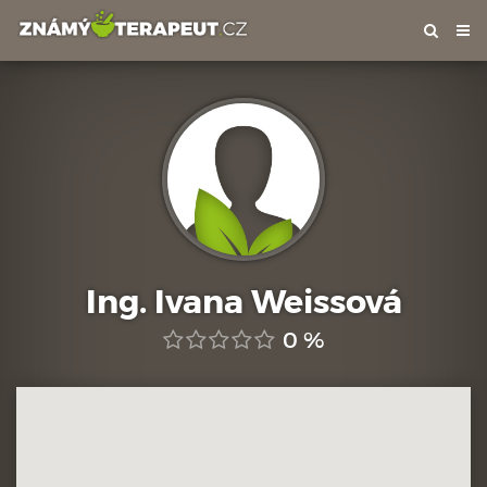
Tog
nav
Ing. Ivana Weissová
0 %