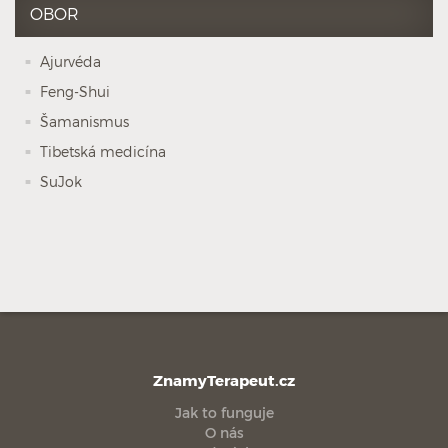
OBOR
Ajurvéda
Feng-Shui
Šamanismus
Tibetská medicína
SuJok
ZnamyTerapeut.cz
Jak to funguje
O nás