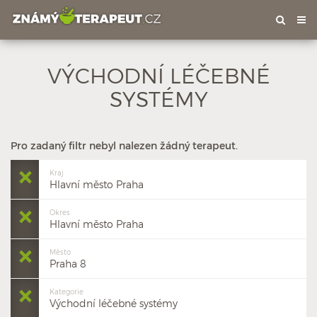
Tog
nav
VÝCHODNÍ LÉČEBNÉ
SYSTÉMY
Pro zadaný filtr nebyl nalezen žádný terapeut.
Kraj
Hlavní město Praha
Okres
Hlavní město Praha
Město
Praha 8
Kategorie
Východní léčebné systémy