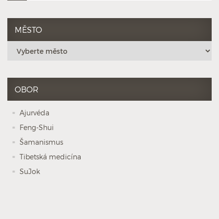
MĚSTO
OBOR
Ajurvéda
Feng-Shui
Šamanismus
Tibetská medicína
SuJok