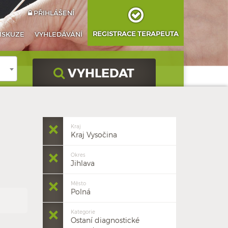
PŘIHLÁŠENÍ
REGISTRACE TERAPEUTA
ISKUZE
VYHLEDÁVÁNÍ
VYHLEDAT
Kraj
Kraj Vysočina
Okres
Jihlava
Město
Polná
Kategorie
Ostaní diagnostické