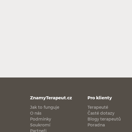
ZnamyTerapeut.cz
Pro klienty
Jak to funguje
Terapeuté
O nás
Časté dotazy
Podmínky
Blogy terapeutů
Soukromí
Poradna
Partneři