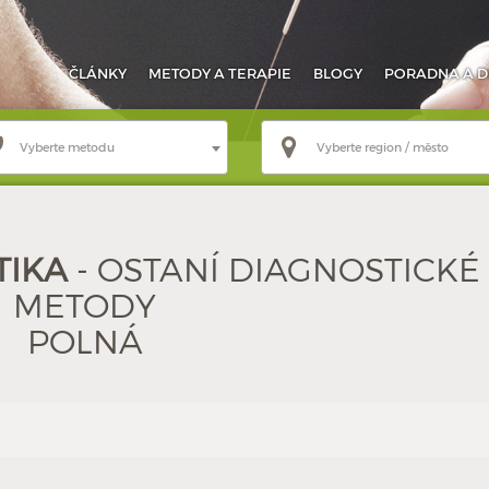
ČLÁNKY
METODY
A TERAPIE
BLOGY
PORADNA
A D
Vyberte metodu
Vyberte region / město
TIKA
- OSTANÍ DIAGNOSTICKÉ
METODY
POLNÁ