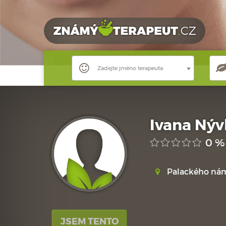
Zadejte jméno terapeuta
Ivana Nýv
0 %
Palackého nám
JSEM TENTO