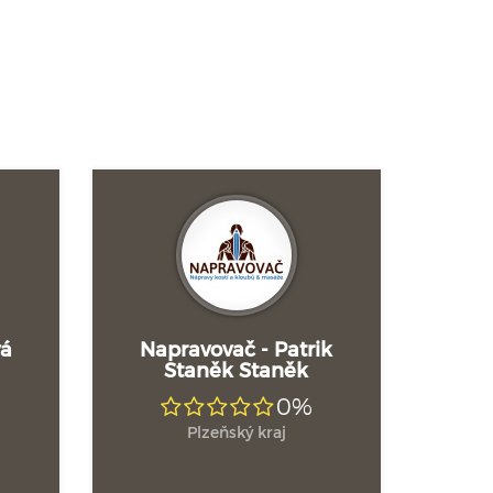
vá
Napravovač - Patrik
Staněk Staněk
0%
Plzeňský kraj