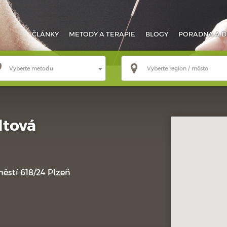
ČLÁNKY
METODY
A TERAPIE
BLOGY
PORADNA
A D
Vyberte metodu
Vyberte region / město
ltová
ěstí 618/24 Plzeň