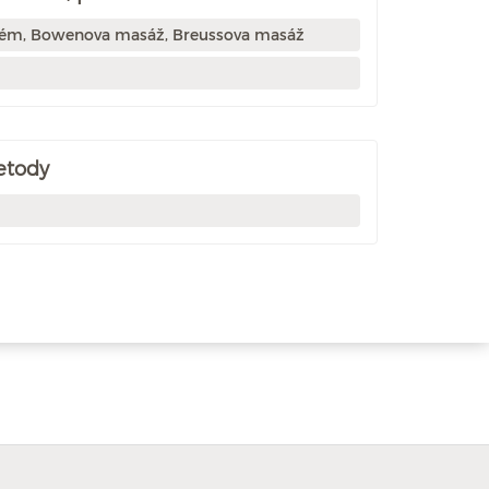
tém, Bowenova masáž, Breussova masáž
etody