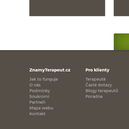
ZnamyTerapeut.cz
Pro klienty
Jak to funguje
Terapeuté
O nás
Časté dotazy
Podmínky
Blogy terapeutů
Soukromí
Poradna
Partneři
Mapa webu
Kontakt