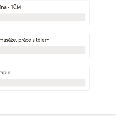
ína - TČM
 masáže, práce s tělem
rapie