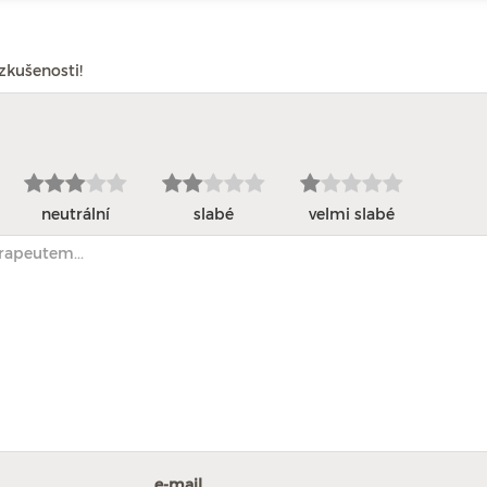
zkušenosti!
neutrální
slabé
velmi slabé
e-mail