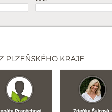
Z PLZEŇSKÉHO KRAJE
enáta Pospěchová
Zdeňka Šulcová -