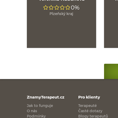
0%
Plzeňský kraj
ZnamyTerapeut.cz
Pro klienty
Jak to funguje
Terapeuté
O nás
Časté dotazy
Podmínky
Blogy terapeutů