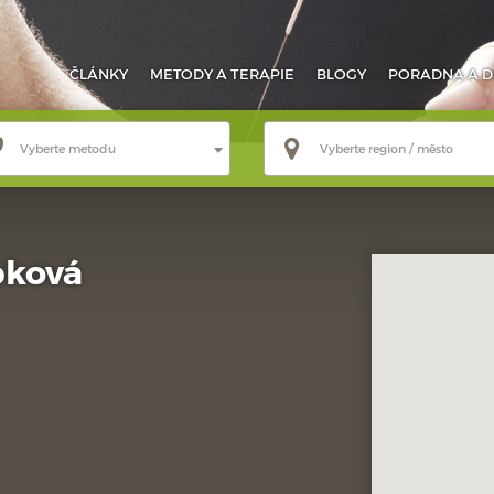
ČLÁNKY
METODY
A TERAPIE
BLOGY
PORADNA
A D
Vyberte metodu
Vyberte region / město
bková