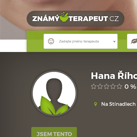
Zadejte jméno terapeuta
Hana Říh
0 %
Na Stínadlech 
JSEM TENTO