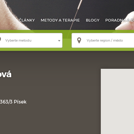
ČLÁNKY
METODY
A TERAPIE
BLOGY
PORADNA
A D
Vyberte metodu
Vyberte region / město
ová
363/3 Písek