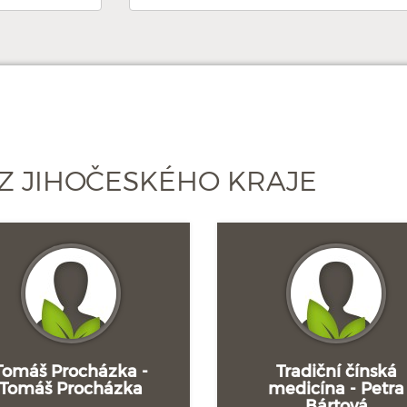
Z JIHOČESKÉHO KRAJE
Tomáš Procházka -
Tradiční čínská
Tomáš Procházka
medicína - Petra
Bártová