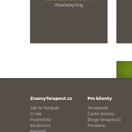
Jihočeský kraj
ZnamyTerapeut.cz
Pro klienty
Jak to funguje
Terapeuté
O nás
Časté dotazy
Podmínky
Blogy terapeutů
Soukromí
Poradna
Partneři