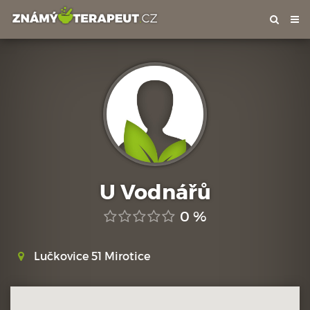
Tog
nav
U Vodnářů
0 %
Lučkovice 51 Mirotice