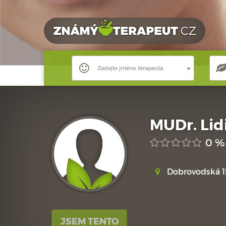
Zadejte jméno terapeuta
MUDr. Lid
0 %
Dobrovodská 15
JSEM TENTO