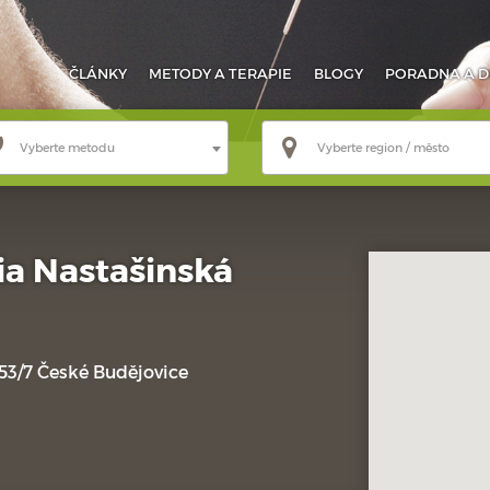
ČLÁNKY
METODY
A TERAPIE
BLOGY
PORADNA
A D
Vyberte metodu
Vyberte region / město
ia Nastašinská
3/7 České Budějovice