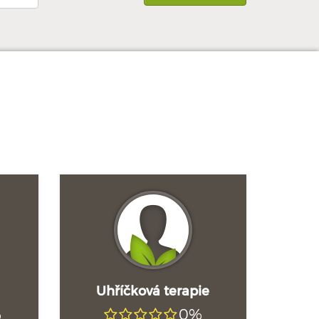
Uhříčková terapie
%
0%