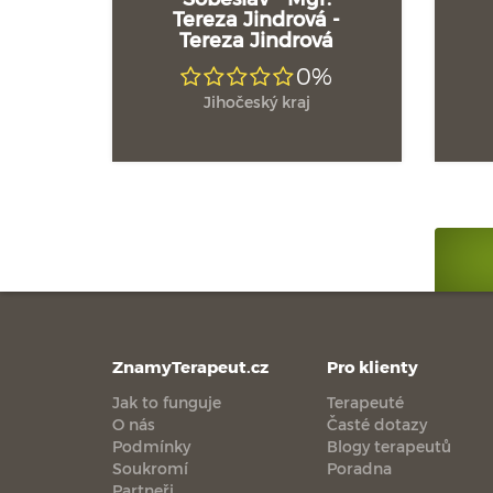
Tereza Jindrová -
Tereza Jindrová
0%
Jihočeský kraj
ZnamyTerapeut.cz
Pro klienty
Jak to funguje
Terapeuté
O nás
Časté dotazy
Podmínky
Blogy terapeutů
Soukromí
Poradna
Partneři