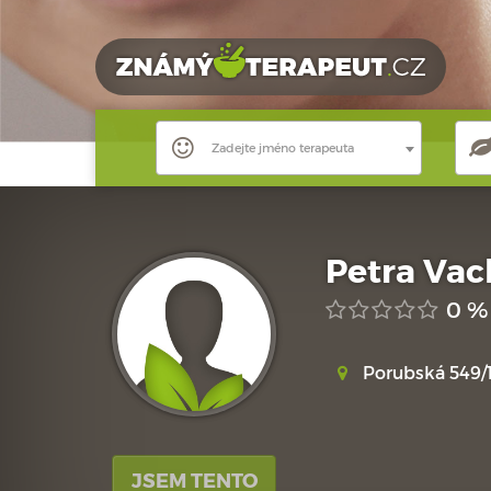
Zadejte jméno terapeuta
Petra Vac
0 %
Porubská 549/1
JSEM TENTO