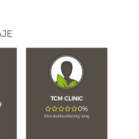
AJE
TCM CLINIC
ý
0%
Moravskoslezský kraj