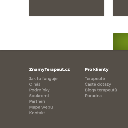
ZnamyTerapeut.cz
Pro klienty
Jak to funguje
Terapeuté
O nás
Časté dotazy
Podmínky
Blogy terapeutů
Soukromí
Poradna
Partneři
Mapa webu
Kontakt