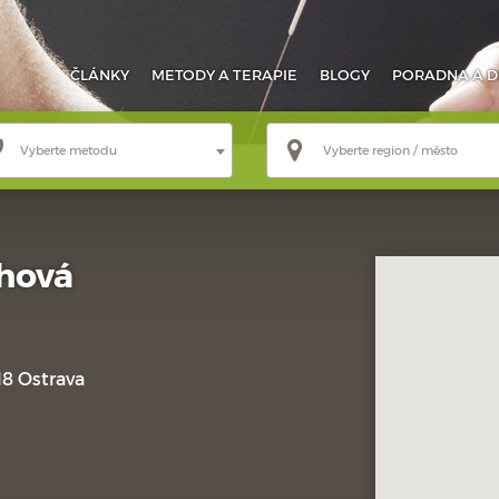
ČLÁNKY
METODY
A TERAPIE
BLOGY
PORADNA
A D
Vyberte metodu
Vyberte region / město
hová
8 Ostrava